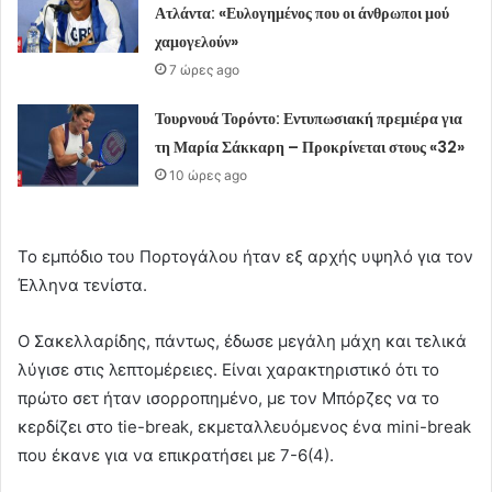
Ατλάντα: «Ευλογημένος που οι άνθρωποι μού
χαμογελούν»
7 ώρες ago
Τουρνουά Τορόντο: Εντυπωσιακή πρεμιέρα για
τη Μαρία Σάκκαρη – Προκρίνεται στους «32»
10 ώρες ago
Το εμπόδιο του Πορτογάλου ήταν εξ αρχής υψηλό για τον
Έλληνα τενίστα.
Ο Σακελλαρίδης, πάντως, έδωσε μεγάλη μάχη και τελικά
λύγισε στις λεπτομέρειες. Είναι χαρακτηριστικό ότι το
πρώτο σετ ήταν ισορροπημένο, με τον Μπόρζες να το
κερδίζει στο tie-break, εκμεταλλευόμενος ένα mini-break
που έκανε για να επικρατήσει με 7-6(4).