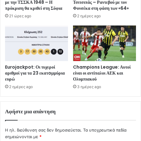
με την ΤΣΣΚΑ 1948 – Η
Τσιτσιπάς – Ραντεβού με τον
πρόκριση θα κριθεί στη Σόφια
Φονσέκα στη φάση των «64»
21 ώρες ago
2 ημέρες ago
Eurojackpot: Οι τυχεροί
Champions League: Αυτοί
αριθμοί για τα 23 εκατoμμύρια
είναι οι αντίπαλοι ΑΕΚ και
ευρώ
Ολυμπιακού
2 ημέρες ago
3 ημέρες ago
Αφήστε μια απάντηση
Η ηλ. διεύθυνση σας δεν δημοσιεύεται.
Τα υποχρεωτικά πεδία
σημειώνονται με
*