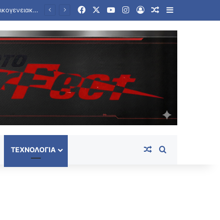
Facebook
X
YouTube
Instagram
Log In
Random Article
Sidebar
Θρίλερ σε γραφείο τελετών στο Σικάγο: Βρέθηκαν σε αποσύνθεση 56 σοροί – Τρωκτικά, σκουλήκια στο χώρο
Random Article
Search for
ΤΕΧΝΟΛΟΓΊΑ