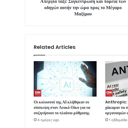
Απεργία ταξί: Συγκέντρωση και πορεία των
οδηγών αυτήν την ώρα προς το Μέγαρο
Μαξίμου
Related Articles
Οι κολοσσοί της ΑΙ κλήθηκαν σε
Anthropic: 
σύσκεψη στον Λευκό Οίκο για να
χάκαραν τα 
συζητήσουν το πλαίσιο ρύθμισης
οργανισμών α
4 ημέρες ago
1 εβδομάδα