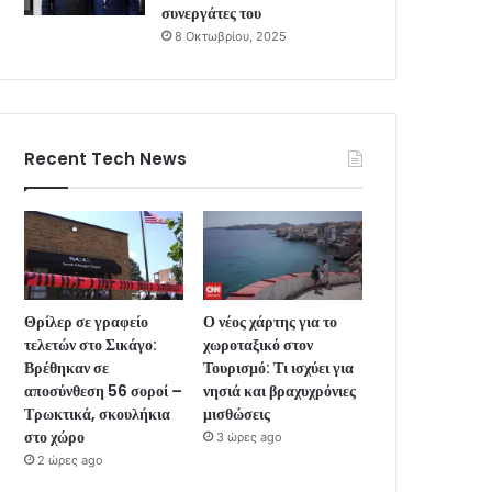
συνεργάτες του
8 Οκτωβρίου, 2025
Recent Tech News
Θρίλερ σε γραφείο
Ο νέος χάρτης για το
τελετών στο Σικάγο:
χωροταξικό στον
Βρέθηκαν σε
Τουρισμό: Τι ισχύει για
αποσύνθεση 56 σοροί –
νησιά και βραχυχρόνιες
Τρωκτικά, σκουλήκια
μισθώσεις
στο χώρο
3 ώρες ago
2 ώρες ago