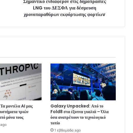
Σημαντικό ενδιαφέρον στις δημοπρασίες
LNG του ΔΕΣΦΑ για δέσμευση
χρονοπαραθύρων εκφόρτωσης φορτίωv
Τα μοντέλα AI μας
Galaxy Unpacked: Από το
συστήματα τριών
Fold8 στα έξυπνα γυαλιά – Όλα
πό μόνα τους
όσα ανατρέπουν το τεχνολογικό
τοπίο
 ago
1 εβδομάδα ago