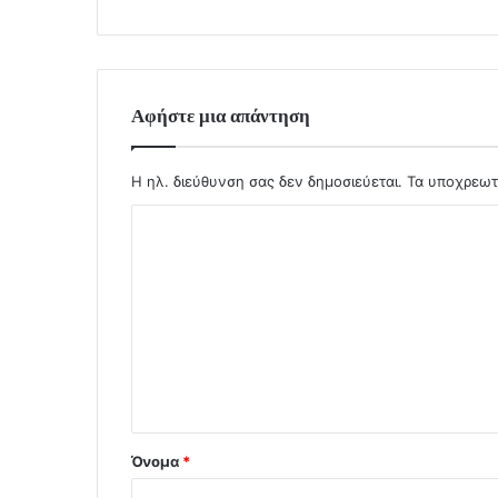
Αφήστε μια απάντηση
Η ηλ. διεύθυνση σας δεν δημοσιεύεται.
Τα υποχρεωτ
Σ
χ
ό
λ
ι
ο
*
Όνομα
*