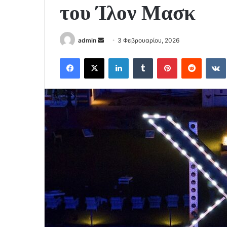
του Ίλον Μασκ
Send
admin
3 Φεβρουαρίου, 2026
an
Facebook
X
LinkedIn
Tumblr
Pinterest
Reddit
email