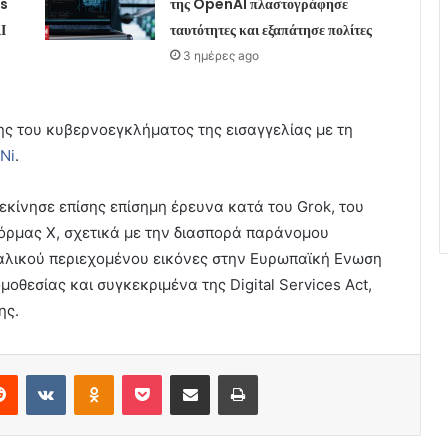
is
της OpenAI πλαστογράφησε
Ι
ταυτότητες και εξαπάτησε πολίτες
3 ημέρες ago
ς του κυβερνοεγκλήματος της εισαγγελίας με τη
Ni
.
ξεκίνησε επίσης επίσημη έρευνα κατά του Grok, του
όρμας Χ, σχετικά με την διασπορά παράνομου
λικού περιεχομένου εικόνες στην Ευρωπαϊκή Ενωση
οθεσίας και συγκεκριμένα της Digital Services Act,
ης.
erest
Reddit
VKontakte
Odnoklassniki
Pocket
Share via Email
Print