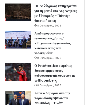
ΗΠΑ: 29χρονος κατηγορείται
για τη φωτιά στο Λος Άντζελες
με 31 νεκρούς – Πιθανή η
θανατική ποινή
8 Οκτωβρίου, 2025
Αναδιαμορφώνεται ο
υγειονομικός χάρτης:
«Έρχονται» συγχωνεύσεις
κλινικών εντός των
νοσοκομείων
9 Οκτωβρίου, 2025
Ο Ρονάλντο είναι ο πρώτος
δισεκατομμυριούχος
ποδοσφαιριστής σύμφωνα με
το Bloomberg
8 Οκτωβρίου, 2025
Απών ο Σαμαράς από την
παρουσίαση βιβλίου του
Στυλιανίδη – Τι λένε