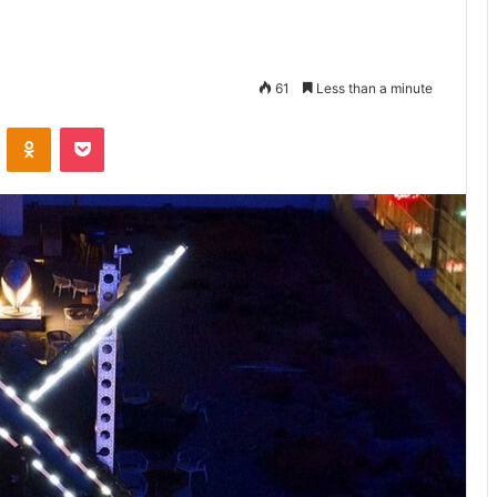
61
Less than a minute
VKontakte
Odnoklassniki
Pocket