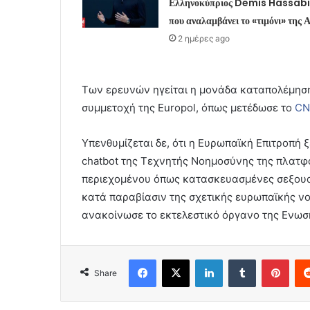
Ελληνοκύπριος Demis Hassab
που αναλαμβάνει το «τιμόνι» της Α
2 ημέρες ago
Των ερευνών ηγείται η μονάδα καταπολέμηση
συμμετοχή της Europol, όπως μετέδωσε το
CN
Υπενθυμίζεται δε, ότι η Ευρωπαϊκή Επιτροπή 
chatbot της Τεχνητής Νοημοσύνης της πλατφ
περιεχομένου όπως κατασκευασμένες σεξουα
κατά παραβίασιν της σχετικής ευρωπαϊκής νομ
ανακοίνωσε το εκτελεστικό όργανο της Ενωσ
Facebook
X
LinkedIn
Tumblr
Pint
Share