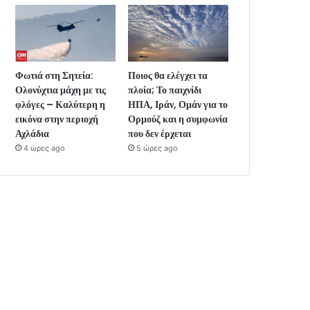
Φωτιά στη Σητεία:
Ποιος θα ελέγχει τα
Ολονύχτια μάχη με τις
πλοία; Το παιχνίδι
φλόγες – Καλύτερη η
ΗΠΑ, Ιράν, Ομάν για το
εικόνα στην περιοχή
Ορμούζ και η συμφωνία
Αχλάδια
που δεν έρχεται
4 ώρες ago
5 ώρες ago