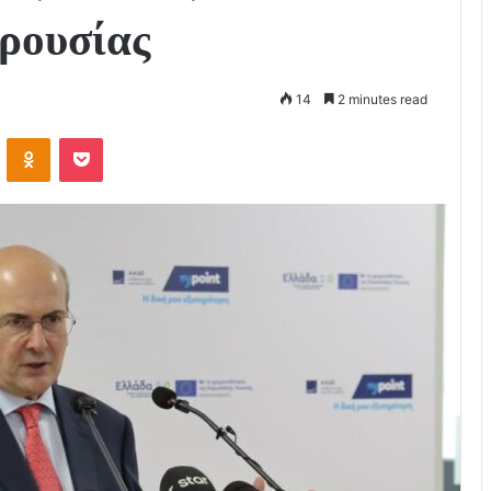
αρουσίας
14
2 minutes read
VKontakte
Odnoklassniki
Pocket