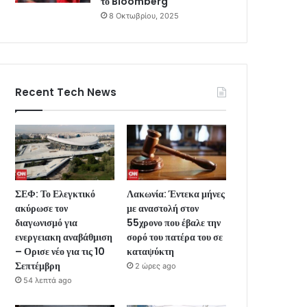
το Bloomberg
8 Οκτωβρίου, 2025
Recent Tech News
ΣΕΦ: Το Ελεγκτικό
Λακωνία: Έντεκα μήνες
ακύρωσε τον
με αναστολή στον
διαγωνισμό για
55χρονο που έβαλε την
ενεργειακη αναβάθμιση
σορό του πατέρα του σε
– Ορισε νέο για τις 10
καταψύκτη
Σεπτέμβρη
2 ώρες ago
54 λεπτά ago