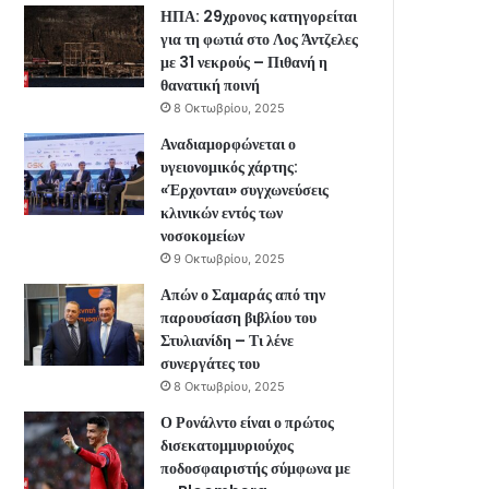
ΗΠΑ: 29χρονος κατηγορείται
για τη φωτιά στο Λος Άντζελες
με 31 νεκρούς – Πιθανή η
θανατική ποινή
8 Οκτωβρίου, 2025
Αναδιαμορφώνεται ο
υγειονομικός χάρτης:
«Έρχονται» συγχωνεύσεις
κλινικών εντός των
νοσοκομείων
9 Οκτωβρίου, 2025
Απών ο Σαμαράς από την
παρουσίαση βιβλίου του
Στυλιανίδη – Τι λένε
συνεργάτες του
8 Οκτωβρίου, 2025
Ο Ρονάλντο είναι ο πρώτος
δισεκατομμυριούχος
ποδοσφαιριστής σύμφωνα με