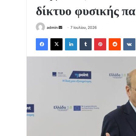
δίκτυο φυσικής π
Send
admin
7 Ιουλίου, 2026
an
Facebook
X
LinkedIn
Tumblr
Pinterest
Reddit
email