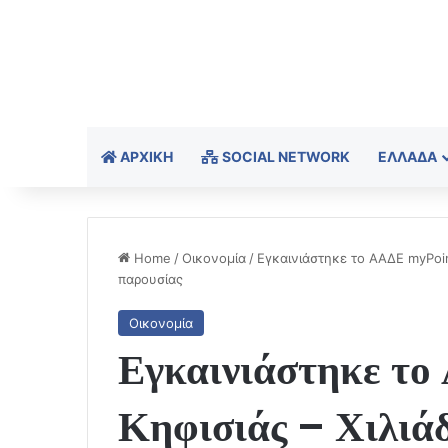
ΑΡΧΙΚΉ
SOCIAL NETWORK
ΕΛΛΆΔΑ
Home
/
Οικονομία
/
Εγκαινιάστηκε το ΑΑΔΕ myPoin
παρουσίας
Οικονομία
Εγκαινιάστηκε τ
Κηφισιάς – Χιλιάδ