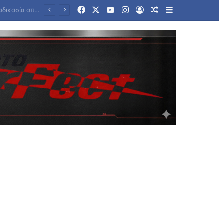
Facebook
X
YouTube
Instagram
Log In
Random Article
Sidebar
όφια