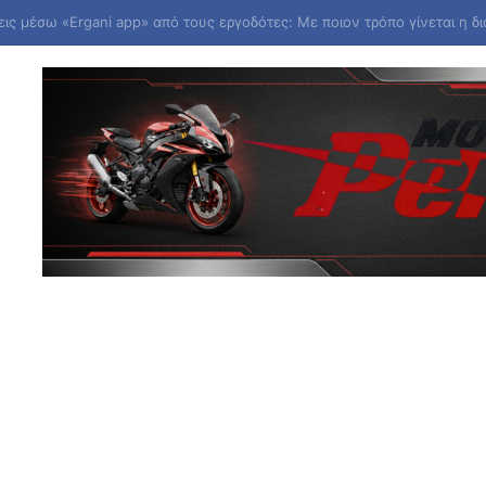
το 1-1 ο Παναθηναϊκός με την ΤΣΣΚΑ 1948 – Η πρόκριση θα κριθεί στη Σ