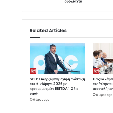
ουρλιαχτά
Related Articles
ΔΕΗ: Συνεχιζόμενη ισχυρή ανάπτυξη
Πώς θα λάβου
στο Α΄ εξάμηνο 2026 με
πυρόπληκτοι 
προσαρμοσμένο EBITDA 1,2 δισ.
αναστολή τω
ευρώ
9 ώρες ago
6 ώρες ago