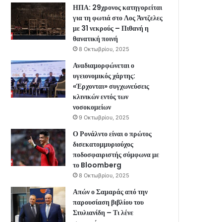
ΗΠΑ: 29χρονος κατηγορείται
για τη φωτιά στο Λος Άντζελες
με 31 νεκρούς – Πιθανή η
θανατική ποινή
8 Οκτωβρίου, 2025
Αναδιαμορφώνεται ο
υγειονομικός χάρτης:
«Έρχονται» συγχωνεύσεις
κλινικών εντός των
νοσοκομείων
9 Οκτωβρίου, 2025
Ο Ρονάλντο είναι ο πρώτος
δισεκατομμυριούχος
ποδοσφαιριστής σύμφωνα με
το Bloomberg
8 Οκτωβρίου, 2025
Απών ο Σαμαράς από την
παρουσίαση βιβλίου του
Στυλιανίδη – Τι λένε