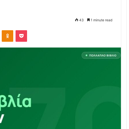
43
1 minute read
VKontakte
Odnoklassniki
Pocket