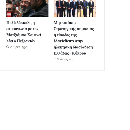
Πολύ δύσκολη η
Μητσοτάκης:
επικοινωνία με τον
Στρατηγικής σημασίας
Μοτζτάμπα Χαμενεΐ
η είσοδος της
λέει ο Πεζεσκιάν
Meridiam στην
ηλεκτρική διασύνδεση
2 ώρες ago
Ελλάδας- Κύπρου
3 ώρες ago