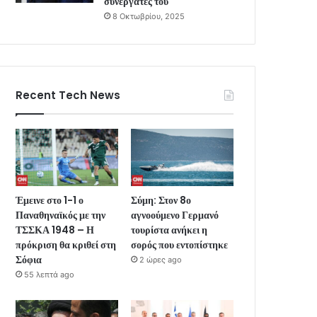
συνεργάτες του
8 Οκτωβρίου, 2025
Recent Tech News
Έμεινε στο 1-1 ο
Σύμη: Στον 8ο
Παναθηναϊκός με την
αγνοούμενο Γερμανό
ΤΣΣΚΑ 1948 – Η
τουρίστα ανήκει η
πρόκριση θα κριθεί στη
σορός που εντοπίστηκε
Σόφια
2 ώρες ago
55 λεπτά ago