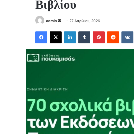
Βιβλίου
Send
admin
27 Απριλίου, 2026
an
Facebook
X
LinkedIn
Tumblr
Pinterest
Reddit
email