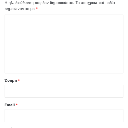
Η ηλ. διεύθυνση σας δεν δημοσιεύεται.
Τα υποχρεωτικά πεδία
σημειώνονται με
*
Σ
χ
ό
λ
ι
ο
*
Όνομα
*
Email
*