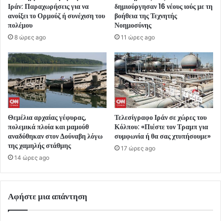
Ιράν: Παραχωρήσεις για να
δημιούργησαν 16 νέους ιούς με τη
ανοίξει το Ορμούζ ή συνέχιση του
βοήθεια της Τεχνητής
πολέμου
Νοημοσύνης
8 ώρες ago
11 ώρες ago
Θεμέλια αρχαίας γέφυρας,
Τελεσίγραφο Ιράν σε χώρες του
πολεμικά πλοία και μαμούθ
Κόλπου: «Πιέστε τον Τραμπ για
αναδύθηκαν στον Δούναβη λόγω
συμφωνία ή θα σας χτυπήσουμε»
της χαμηλής στάθμης
17 ώρες ago
14 ώρες ago
Αφήστε μια απάντηση