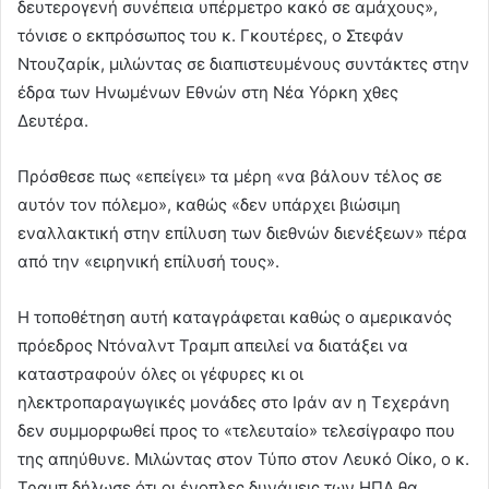
δευτερογενή συνέπεια υπέρμετρο κακό σε αμάχους»,
τόνισε ο εκπρόσωπος του κ. Γκουτέρες, ο Στεφάν
Ντουζαρίκ, μιλώντας σε διαπιστευμένους συντάκτες στην
έδρα των Ηνωμένων Εθνών στη Νέα Υόρκη χθες
Δευτέρα.
Πρόσθεσε πως «επείγει» τα μέρη «να βάλουν τέλος σε
αυτόν τον πόλεμο», καθώς «δεν υπάρχει βιώσιμη
εναλλακτική στην επίλυση των διεθνών διενέξεων» πέρα
από την «ειρηνική επίλυσή τους».
Η τοποθέτηση αυτή καταγράφεται καθώς ο αμερικανός
πρόεδρος Ντόναλντ Τραμπ απειλεί να διατάξει να
καταστραφούν όλες οι γέφυρες κι οι
ηλεκτροπαραγωγικές μονάδες στο Ιράν αν η Τεχεράνη
δεν συμμορφωθεί προς το «τελευταίο» τελεσίγραφο που
της απηύθυνε. Μιλώντας στον Τύπο στον Λευκό Οίκο, ο κ.
Τραμπ δήλωσε ότι οι ένοπλες δυνάμεις των ΗΠΑ θα