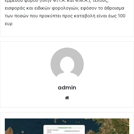
έμμεσου φόρου (πλην Φ.Π.Α. και Φ.Μ.Α.), τέλους,
εισφοράς και ειδικών φορολογιών, εφόσον το άθροισμα
των ποσών που προκύπτει προς καταβολή είναι έως 100
ευρ
admin
Website