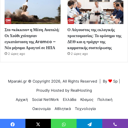
Στο «κόκκινο» η Μέση Ανατολή:
Ο Αύγουστος της εκλογικής
Οι Χούθι χτύπησαν
προετοιμασίας: Το ορόσημο της
εγκατάσταση της Aramco –
ΔΕΘ και η «μάχη» της
Νέο μήνυμα Αραγτσί σε ΗΠΑ
κομματικής συσπείρωσης
2 ώρες ago
2 ώρες ago
Mparaki.gr © Copyright 2026, All Rights Reserved | By
Sp
|
Proudly Hosted by
RealHosting
Αρχική
Social NetWork
Ελλάδα
Κόσμος
Πολιτική
Οικονομία
Αθλητικά
Τεχνολογία