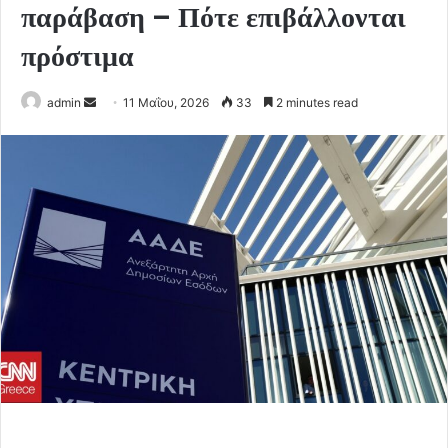
παράβαση – Πότε επιβάλλονται
πρόστιμα
Send
admin
11 Μαΐου, 2026
33
2 minutes read
an
email