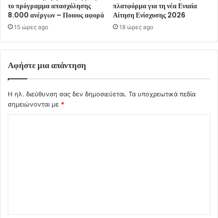
το πρόγραμμα απασχόλησης
πλατφόρμα για τη νέα Ενιαία
8.000 ανέργων – Ποιους αφορά
Αίτηση Ενίσχυσης 2026
15 ώρες ago
18 ώρες ago
Αφήστε μια απάντηση
Η ηλ. διεύθυνση σας δεν δημοσιεύεται.
Τα υποχρεωτικά πεδία
σημειώνονται με
*
Σ
χ
ό
λ
ι
ο
*