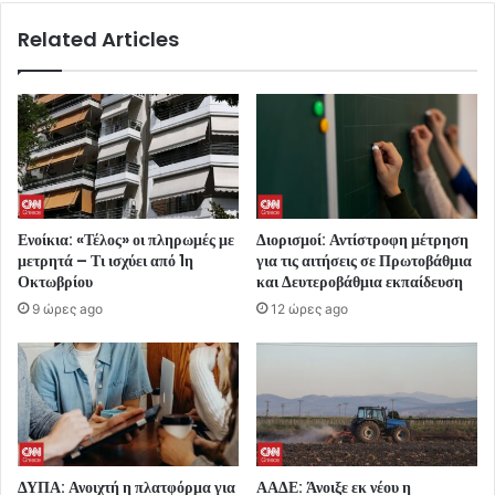
Related Articles
Ενοίκια: «Τέλος» οι πληρωμές με
Διορισμοί: Αντίστροφη μέτρηση
μετρητά – Τι ισχύει από 1η
για τις αιτήσεις σε Πρωτοβάθμια
Οκτωβρίου
και Δευτεροβάθμια εκπαίδευση
9 ώρες ago
12 ώρες ago
ΔΥΠΑ: Ανοιχτή η πλατφόρμα για
ΑΑΔΕ: Άνοιξε εκ νέου η