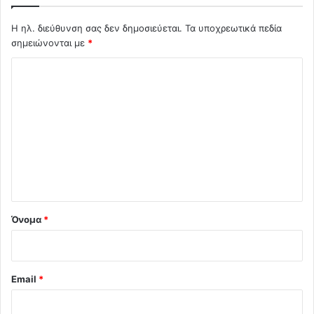
Η ηλ. διεύθυνση σας δεν δημοσιεύεται.
Τα υποχρεωτικά πεδία
σημειώνονται με
*
Σ
χ
ό
λ
ι
ο
*
Όνομα
*
Email
*