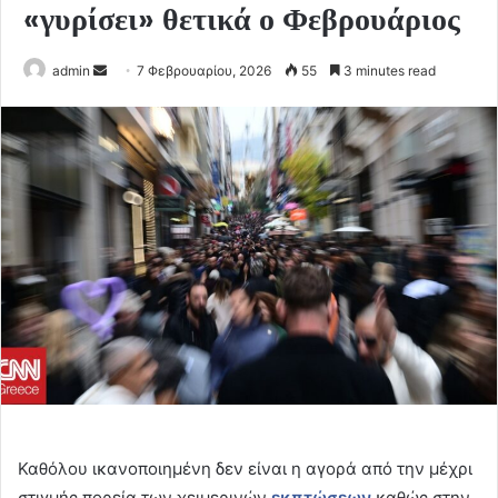
«γυρίσει» θετικά ο Φεβρουάριος
Send
admin
7 Φεβρουαρίου, 2026
55
3 minutes read
an
email
Καθόλου ικανοποιημένη δεν είναι η αγορά από την μέχρι
στιγμής πορεία των χειμερινών
εκπτώσεων
καθώς στην