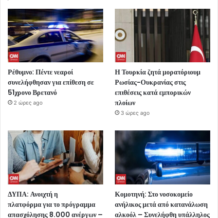
Ρέθυμνο: Πέντε νεαροί
Η Τουρκία ζητά μορατόριουμ
συνελήφθησαν για επίθεση σε
Ρωσίας-Ουκρανίας στις
51χρονο Βρετανό
επιθέσεις κατά εμπορικών
πλοίων
2 ώρες ago
3 ώρες ago
ΔΥΠΑ: Ανοιχτή η
Κομοτηνή: Στο νοσοκομείο
πλατφόρμα για το πρόγραμμα
ανήλικος μετά από κατανάλωση
απασχόλησης 8.000 ανέργων –
αλκοόλ – Συνελήφθη υπάλληλος