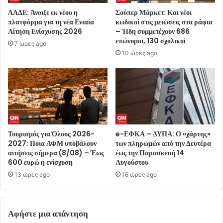
ΑΑΔΕ: Άνοιξε εκ νέου η
Σούπερ Μάρκετ: Και νέοι
πλατφόρμα για τη νέα Ενιαία
κωδικοί στις μειώσεις στα ράφια
Αίτηση Ενίσχυσης 2026
– Ήδη συμμετέχουν 686
επώνυμοι, 130 σχολικοί
7 ώρες ago
10 ώρες ago
Τουρισμός για Όλους 2026-
e-ΕΦΚΑ – ΔΥΠΑ: Ο «χάρτης»
2027: Ποια ΑΦΜ υποβάλουν
των πληρωμών από την Δευτέρα
αιτήσεις σήμερα (8/08) – Έως
έως την Παρασκευή 14
600 ευρώ η ενίσχυση
Αυγούστου
13 ώρες ago
16 ώρες ago
Αφήστε μια απάντηση