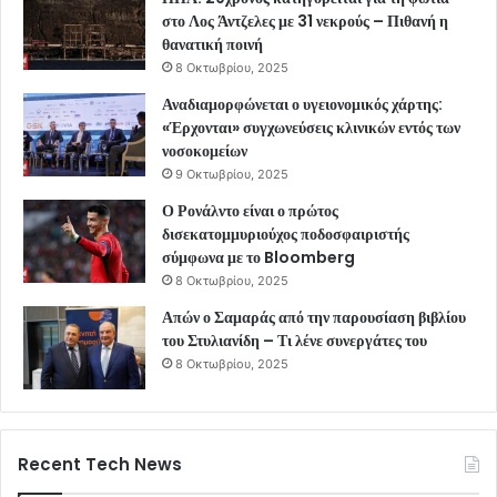
στο Λος Άντζελες με 31 νεκρούς – Πιθανή η
θανατική ποινή
8 Οκτωβρίου, 2025
Αναδιαμορφώνεται ο υγειονομικός χάρτης:
«Έρχονται» συγχωνεύσεις κλινικών εντός των
νοσοκομείων
9 Οκτωβρίου, 2025
Ο Ρονάλντο είναι ο πρώτος
δισεκατομμυριούχος ποδοσφαιριστής
σύμφωνα με το Bloomberg
8 Οκτωβρίου, 2025
Απών ο Σαμαράς από την παρουσίαση βιβλίου
του Στυλιανίδη – Τι λένε συνεργάτες του
8 Οκτωβρίου, 2025
Recent Tech News