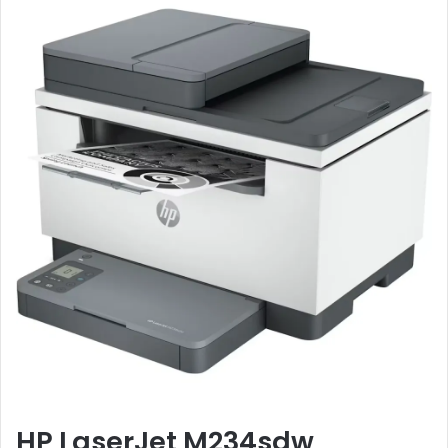
HP LaserJet M234sdw