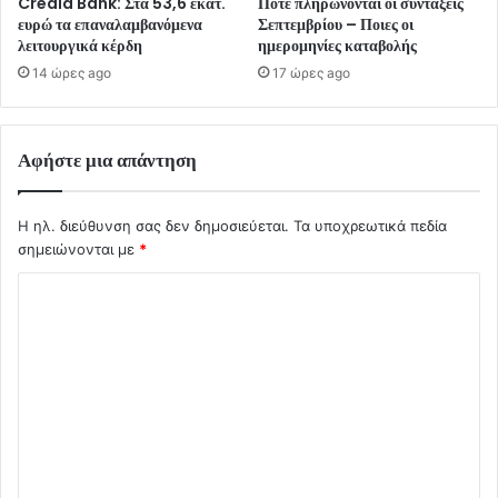
Credia Bank: Στα 53,6 εκατ.
Πότε πληρώνονται οι συντάξεις
ευρώ τα επαναλαμβανόμενα
Σεπτεμβρίου – Ποιες οι
λειτουργικά κέρδη
ημερομηνίες καταβολής
14 ώρες ago
17 ώρες ago
Αφήστε μια απάντηση
Η ηλ. διεύθυνση σας δεν δημοσιεύεται.
Τα υποχρεωτικά πεδία
σημειώνονται με
*
Σ
χ
ό
λ
ι
ο
*