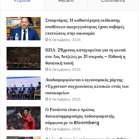
Popular
Recent
Comments
Στουρνάρας: Η καθυστέρηση εκδίκασης
υποθέσεων αφερεγγυότητας έχουν σοβαρές
επιπτώσεις στην οικονομία
8 Οκτωβρίου, 2025
ΗΠΑ: 29χρονος κατηγορείται για τη φωτιά
στο Λος Άντζελες με 31 νεκρούς – Πιθανή η
θανατική ποινή
8 Οκτωβρίου, 2025
Αναδιαμορφώνεται ο υγειονομικός χάρτης:
«Έρχονται» συγχωνεύσεις κλινικών εντός των
νοσοκομείων
9 Οκτωβρίου, 2025
Ο Ρονάλντο είναι ο πρώτος
δισεκατομμυριούχος ποδοσφαιριστής
σύμφωνα με το Bloomberg
8 Οκτωβρίου, 2025