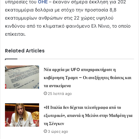
υπηρεσίες του
ΟΗΕ
– έκαναν σήμερα έκκληση για 202
εκατομμύρια δολάρια με στόχο την προστασία 8,8
εκατομμυρίων ανθρώπων στις 22 χώρες υψηλού
κινδύνου από το κλιματικό φαινόμενο Ελ Νίνιο, το οποίο
επίκειται.
Related Articles
Νέα αρχεία με UFO αποχαρακτήρισε η
κυβέρνηση Τραμπ – Οι ανεξήγητες θεάσεις και
τα αντικείμενα
25 λεπτά ago
«Η Ιταλία δεν δέχεται τελεσίγραφα από το
εξωτερικό», απαντά η Μελόνι στην Μαδρίτη για
τη Σένγκεν
3 ώρες ago