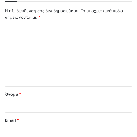
Η ηλ. διεύθυνση σας δεν δημοσιεύεται.
Τα υποχρεωτικά πεδία
σημειώνονται με
*
Σ
χ
ό
λ
ι
ο
*
Όνομα
*
Email
*