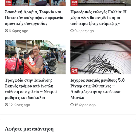
Σαουδική Αραβία, Τουρκία και
Προεδρικές εκλογές Γαλλία: Η
Πακιστάν υπέγραψαν συμφωνία
χώρα «δεν θα ανεχθεί καμιά
αμυντικής συνεργασίας
απόπειρα ξένης ανάμειξης»
6 ώρες ago
9 ώρες ago
Τραγωδία στην Ταϊλάνδη:
Ισχυρός σεισμός μεγέθους 5,8
Σκηνές τρόμου από ένοπλη
Ρίχτερ στις Φιλιππίνες –
επίθεση σε σχολείο – Νεκροί
Αισθητός στην πρωτεύουσα
μαθητές και δάσκαλοι
Μανίλα
12 ώρες ago
15 ώρες ago
Αφήστε μια απάντηση