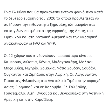
Ένα Ελ Νίνιο που θα προκαλέσει έντονα φαινόμενα κατά
το δεύτερο εξάμηνο του 2026 τα οποία προβλέπεται να
αυξήσουν την πιθανότητα ξηρασίας, πλημμυρών και
καταιγίδων σε τμήματα της Αφρικής, της Ασίας, του
Ειρηνικού και στη Λατινική Αμερική και την Καραϊβική,
ανακοίνωσαν οι FAO και WFP.
Οι 22 χώρες που κινδυνεύουν περισσότερο είναι οι:
Καμερούν, Αιθιοπία, Κένυα, Μαδαγασκάρη, Μαλάουι,
Μοζαμβίκη, Νιγηρία, Σομαλία, Νότιο Σουδάν, Σουδάν,
Ουγκάντα και Ζιμπάουε στην Αφρική. Οι: Αφγανιστάν,
Πακιστάν, Φιλιππίνες και Ανατολικό Τιμόρ στην περιοχή
Ασίας-Ειρηνικού και οι: Κολομβία, Ελ Σαλβαδόρ,
Γουατεμάλα, Αϊτή, Ονδούρα και Βενεζουέλα στη Λατινική
Αμερική και στην Καραϊβική.