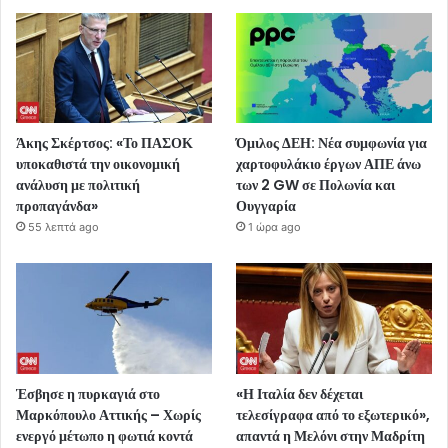
Άκης Σκέρτσος: «Το ΠΑΣΟΚ
Όμιλος ΔΕΗ: Νέα συμφωνία για
υποκαθιστά την οικονομική
χαρτοφυλάκιο έργων ΑΠΕ άνω
ανάλυση με πολιτική
των 2 GW σε Πολωνία και
προπαγάνδα»
Ουγγαρία
55 λεπτά ago
1 ώρα ago
Έσβησε η πυρκαγιά στο
«Η Ιταλία δεν δέχεται
Μαρκόπουλο Αττικής – Χωρίς
τελεσίγραφα από το εξωτερικό»,
ενεργό μέτωπο η φωτιά κοντά
απαντά η Μελόνι στην Μαδρίτη