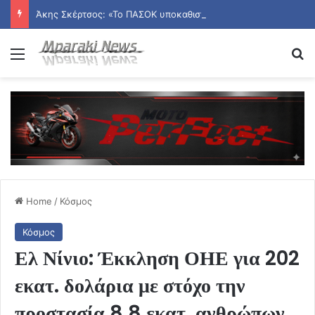
Άκης Σκέρτσος: «Το ΠΑΣΟΚ υποκαθιστά την οικονομική ανάλυση με πολιτική προπαγάνδα»
Menu
Se
Home
/
Κόσμος
Κόσμος
Ελ Νίνιο: Έκκληση ΟΗΕ για 202
εκατ. δολάρια με στόχο την
προστασία 8,8 εκατ. ανθρώπων