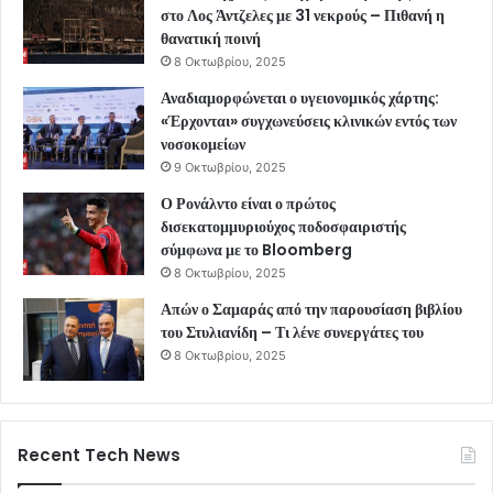
στο Λος Άντζελες με 31 νεκρούς – Πιθανή η
θανατική ποινή
8 Οκτωβρίου, 2025
Αναδιαμορφώνεται ο υγειονομικός χάρτης:
«Έρχονται» συγχωνεύσεις κλινικών εντός των
νοσοκομείων
9 Οκτωβρίου, 2025
Ο Ρονάλντο είναι ο πρώτος
δισεκατομμυριούχος ποδοσφαιριστής
σύμφωνα με το Bloomberg
8 Οκτωβρίου, 2025
Απών ο Σαμαράς από την παρουσίαση βιβλίου
του Στυλιανίδη – Τι λένε συνεργάτες του
8 Οκτωβρίου, 2025
Recent Tech News