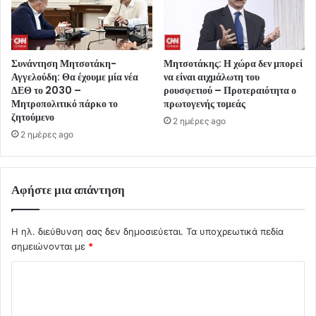
Συνάντηση Μητσοτάκη-
Μητσοτάκης: Η χώρα δεν μπορεί
Αγγελούδη: Θα έχουμε μία νέα
να είναι αιχμάλωτη του
ΔΕΘ το 2030 –
ρουσφετιού – Προτεραιότητα ο
Μητροπολιτικό πάρκο το
πρωτογενής τομεάς
ζητούμενο
2 ημέρες ago
2 ημέρες ago
Αφήστε μια απάντηση
Η ηλ. διεύθυνση σας δεν δημοσιεύεται.
Τα υποχρεωτικά πεδία
σημειώνονται με
*
Σ
χ
ό