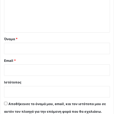
λ
ι
ο
*
Όνομα
*
Email
*
Ιστότοπος
Αποθήκευσε το όνομά μου, email, και τον ιστότοπο μου σε
αυτόν τον πλοηγό για την επόμενη φορά που θα σχολιάσω.