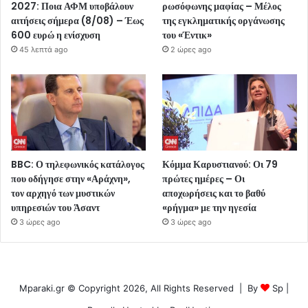
2027: Ποια ΑΦΜ υποβάλουν
ρωσόφωνης μαφίας – Μέλος
αιτήσεις σήμερα (8/08) – Έως
της εγκληματικής οργάνωσης
600 ευρώ η ενίσχυση
του «Έντικ»
45 λεπτά ago
2 ώρες ago
BBC: Ο τηλεφωνικός κατάλογος
Κόμμα Καρυστιανού: Οι 79
που οδήγησε στην «Αράχνη»,
πρώτες ημέρες – Οι
τον αρχηγό των μυστικών
αποχωρήσεις και το βαθύ
υπηρεσιών του Άσαντ
«ρήγμα» με την ηγεσία
3 ώρες ago
3 ώρες ago
Mparaki.gr © Copyright 2026, All Rights Reserved | By
Sp
|