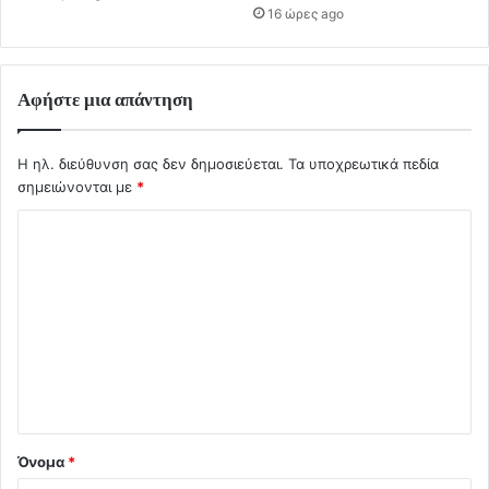
16 ώρες ago
Αφήστε μια απάντηση
Η ηλ. διεύθυνση σας δεν δημοσιεύεται.
Τα υποχρεωτικά πεδία
σημειώνονται με
*
Σ
χ
ό
λ
ι
ο
*
Όνομα
*