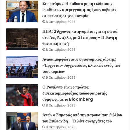
Στουρνάρας: Η καθυστέρηση εκδίκασης
υποθέσεων αφερεγγυότητας έχουν σοβαρές
επιπτώσεις στην οικονομία
8 Οκτωβρίου, 2025
ΗΠΑ: 29χρονος κατηγορείται για τη φωτιά
στο Λος Άντζελες με 31 νεκρούς – Πιθανή η
θανατική ποινή
8 Οκτωβρίου, 2025
Αναδιαμορφώνεται ο υγειονομικός χάρτης:
«Έρχονται» συγχωνεύσεις κλινικών εντός των
νοσοκομείων
9 Οκτωβρίου, 2025
Ο Ρονάλντο είναι ο πρώτος
δισεκατομμυριούχος ποδοσφαιριστής
σύμφωνα με το Bloomberg
8 Οκτωβρίου, 2025
Απών ο Σαμαράς από την παρουσίαση βιβλίου
του Στυλιανίδη – Τι λένε συνεργάτες του
8 Οκτωβρίου, 2025