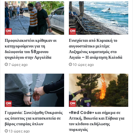
Προφυλακιστέοι κρίθηκαν οι
Ενισχύεται από Κυριακή το
κατηγορούμενοι για τη
αυγουστιάτικο μελτέμι:
δολοφονία του 58χρονου
Αυξημένος κυματισμός στο
ψυχολόγου στην Αργολίδα
Αιγαίο – Η ανάρτηση Κολυδά
7 ώρες ago
10 ώρες ago
Γερμανία: Συνελήφθη Ουκρανός
«Red Code» και σήμερα σε
ως ύποπτος για κατασκοπεία σε
Αττική, Βοιωτία και Εύβοια για
βάρος εταιρίας όπλων
τον κίνδυνο εκδήλωσης
πυρκαγιάς
13 ώρες ago