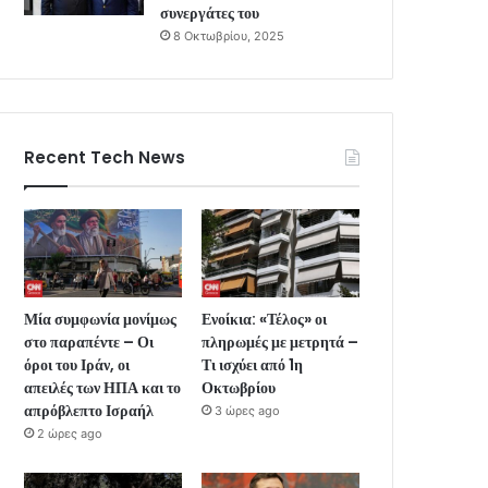
συνεργάτες του
8 Οκτωβρίου, 2025
Recent Tech News
Μία συμφωνία μονίμως
Ενοίκια: «Τέλος» οι
στο παραπέντε – Οι
πληρωμές με μετρητά –
όροι του Ιράν, οι
Τι ισχύει από 1η
απειλές των ΗΠΑ και το
Οκτωβρίου
απρόβλεπτο Ισραήλ
3 ώρες ago
2 ώρες ago