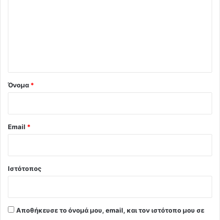
ό
λ
ι
ο
*
Όνομα
*
Email
*
Ιστότοπος
Αποθήκευσε το όνομά μου, email, και τον ιστότοπο μου σε