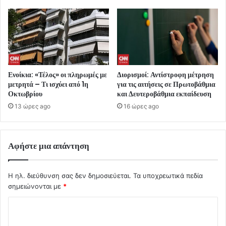
Ενοίκια: «Τέλος» οι πληρωμές με
Διορισμοί: Αντίστροφη μέτρηση
μετρητά – Τι ισχύει από 1η
για τις αιτήσεις σε Πρωτοβάθμια
Οκτωβρίου
και Δευτεροβάθμια εκπαίδευση
13 ώρες ago
16 ώρες ago
Αφήστε μια απάντηση
Η ηλ. διεύθυνση σας δεν δημοσιεύεται.
Τα υποχρεωτικά πεδία
σημειώνονται με
*
Σ
χ