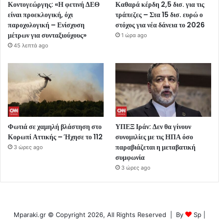
Κοντογεώργης: «Η φετινή ΔΕΘ
Καθαρά κέρδη 2,5 δισ. για τις
είναι προεκλογική, όχι
τράπεζες – Στα 15 δισ. ευρώ ο
παροχολογική – Ενίσχυση
στόχος για νέα δάνεια το 2026
μέτρων για συνταξιούχους»
1 ώρα ago
45 λεπτά ago
Φωτιά σε χαμηλή βλάστηση στο
ΥΠΕΞ Ιράν: Δεν θα γίνουν
Κορωπί Αττικής – Ήχησε το 112
συνομιλίες με τις ΗΠΑ όσο
παραβιάζεται η μεταβατική
3 ώρες ago
συμφωνία
3 ώρες ago
Mparaki.gr © Copyright 2026, All Rights Reserved | By
Sp
|