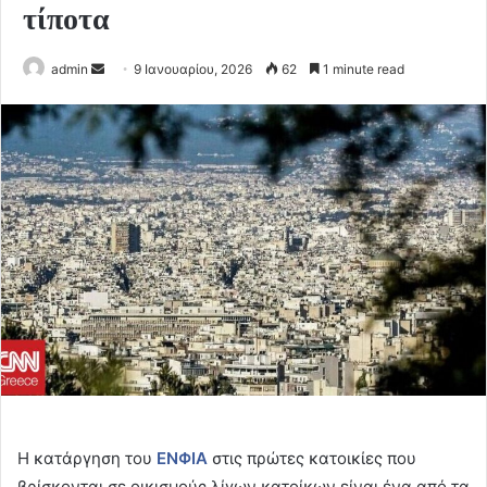
τίποτα
Send
admin
9 Ιανουαρίου, 2026
62
1 minute read
an
email
H κατάργηση του
ΕΝΦΙΑ
στις πρώτες κατοικίες που
βρίσκονται σε οικισμούς λίγων κατοίκων είναι ένα από τα