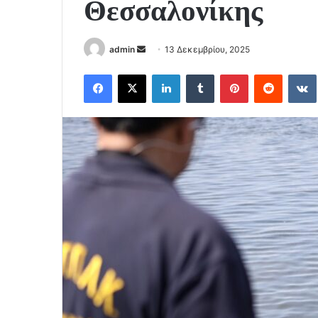
Θεσσαλονίκης
Send
admin
13 Δεκεμβρίου, 2025
an
Facebook
X
LinkedIn
Tumblr
Pinterest
Reddit
email