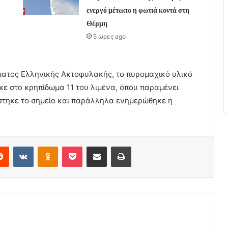
ενεργό μέτωπο η φωτιά κοντά στη
Θέρμη
5 ώρες ago
ατος Ελληνικής Ακτοφυλακής, το πυρομαχικό υλικό
ε στο κρηπίδωμα 11 του λιμένα, όπου παραμένει
στηκε το σημείο και παράλληλα ενημερώθηκε η
erest
Reddit
VKontakte
Odnoklassniki
Pocket
Share via Email
Print