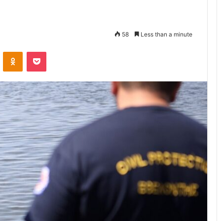
58
Less than a minute
VKontakte
Odnoklassniki
Pocket