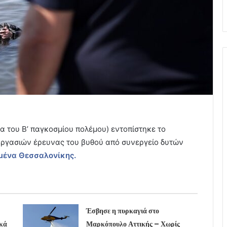
α του Β’ παγκοσμίου πολέμου) εντοπίστηκε το
 εργασιών έρευνας του βυθού από συνεργείο δυτών
μένα Θεσσαλονίκης.
Έσβησε η πυρκαγιά στο
κά
Μαρκόπουλο Αττικής – Χωρίς