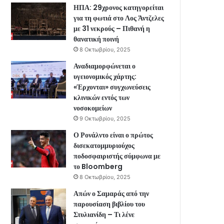
ΗΠΑ: 29χρονος κατηγορείται
για τη φωτιά στο Λος Άντζελες
με 31 νεκρούς – Πιθανή η
θανατική ποινή
8 Οκτωβρίου, 2025
Αναδιαμορφώνεται ο
υγειονομικός χάρτης:
«Έρχονται» συγχωνεύσεις
κλινικών εντός των
νοσοκομείων
9 Οκτωβρίου, 2025
Ο Ρονάλντο είναι ο πρώτος
δισεκατομμυριούχος
ποδοσφαιριστής σύμφωνα με
το Bloomberg
8 Οκτωβρίου, 2025
Απών ο Σαμαράς από την
παρουσίαση βιβλίου του
Στυλιανίδη – Τι λένε