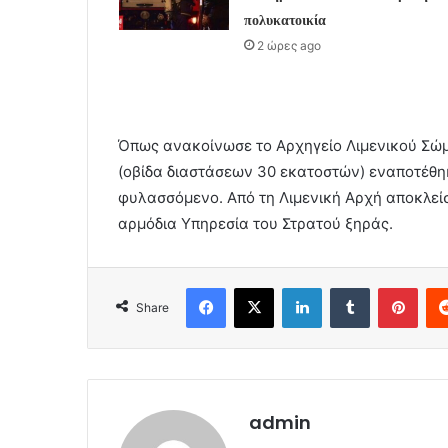
πολυκατοικία
2 ώρες ago
Όπως ανακοίνωσε το Αρχηγείο Λιμενικού Σώμ
(οβίδα διαστάσεων 30 εκατοστών) εναποτέθηκ
φυλασσόμενο. Από τη Λιμενική Αρχή αποκλεί
αρμόδια Υπηρεσία του Στρατού ξηράς.
Facebook
X
LinkedIn
Tumblr
Pint
Share
admin