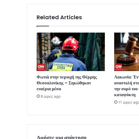
Related Articles
Φωτιά στην περιοχή της Θέρμης
Λακωνία: Έντ
Θεσσαλονίκης – Σηκώθηκαν
αναστολή στο
εναέρια μέσα
την σορό του
καταψύκτη
8 ώρες ago
11 ώρες ag
Αφήστε μια απάντηση