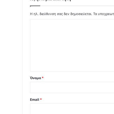
Η ηλ. διεύθυνση σας δεν δημοσιεύεται.
Τα υποχρεωτ
Σ
χ
ό
λ
ι
ο
*
Όνομα
*
Email
*