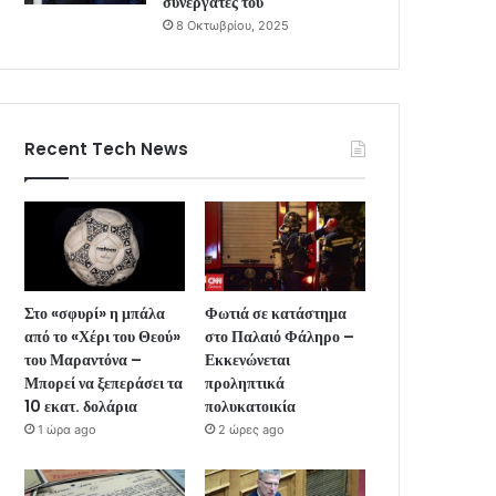
συνεργάτες του
8 Οκτωβρίου, 2025
Recent Tech News
Στο «σφυρί» η μπάλα
Φωτιά σε κατάστημα
από το «Χέρι του Θεού»
στο Παλαιό Φάληρο –
του Μαραντόνα –
Εκκενώνεται
Μπορεί να ξεπεράσει τα
προληπτικά
10 εκατ. δολάρια
πολυκατοικία
1 ώρα ago
2 ώρες ago