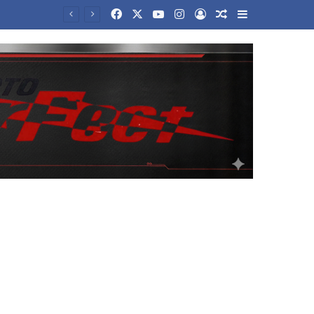
Facebook
X
YouTube
Instagram
Log In
Random Article
Sidebar
Στο «σφυρί» η μπάλα από το «Χέρι του Θεού» του Μαραντόνα – Μπορεί να ξεπεράσει τα 10 εκατ. δολάρια