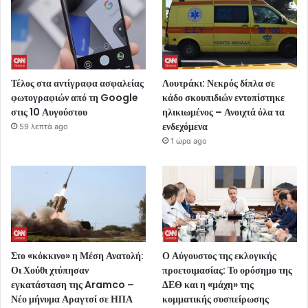
Τέλος στα αντίγραφα ασφαλείας
Λουτράκι: Νεκρός δίπλα σε
φωτογραφιών από τη Google
κάδο σκουπιδιών εντοπίστηκε
στις 10 Αυγούστου
ηλικιωμένος – Ανοιχτά όλα τα
ενδεχόμενα
59 λεπτά ago
1 ώρα ago
Στο «κόκκινο» η Μέση Ανατολή:
Ο Αύγουστος της εκλογικής
Οι Χούθι χτύπησαν
προετοιμασίας: Το ορόσημο της
εγκατάσταση της Aramco –
ΔΕΘ και η «μάχη» της
Νέο μήνυμα Αραγτσί σε ΗΠΑ
κομματικής συσπείρωσης