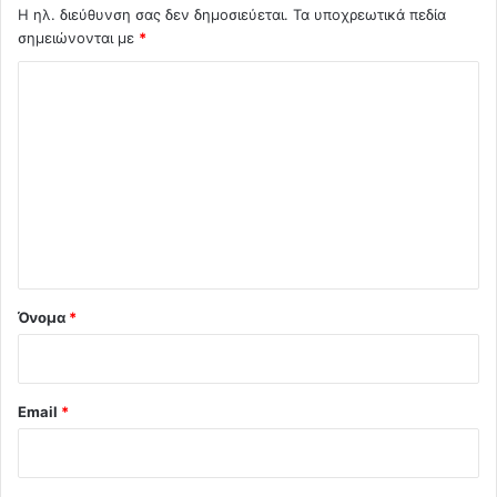
Η ηλ. διεύθυνση σας δεν δημοσιεύεται.
Τα υποχρεωτικά πεδία
σημειώνονται με
*
Σ
χ
ό
λ
ι
ο
*
Όνομα
*
Email
*