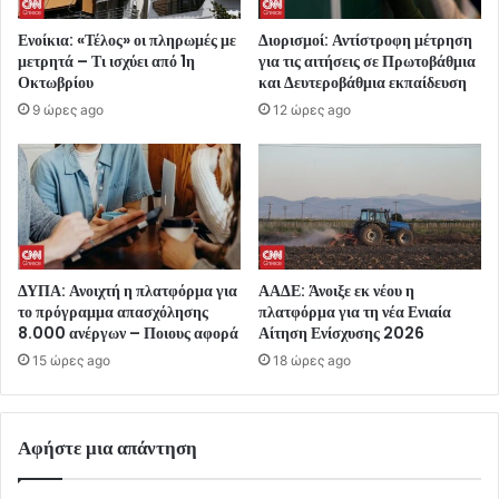
Ενοίκια: «Τέλος» οι πληρωμές με
Διορισμοί: Αντίστροφη μέτρηση
μετρητά – Τι ισχύει από 1η
για τις αιτήσεις σε Πρωτοβάθμια
Οκτωβρίου
και Δευτεροβάθμια εκπαίδευση
9 ώρες ago
12 ώρες ago
ΔΥΠΑ: Ανοιχτή η πλατφόρμα για
ΑΑΔΕ: Άνοιξε εκ νέου η
το πρόγραμμα απασχόλησης
πλατφόρμα για τη νέα Ενιαία
8.000 ανέργων – Ποιους αφορά
Αίτηση Ενίσχυσης 2026
15 ώρες ago
18 ώρες ago
Αφήστε μια απάντηση