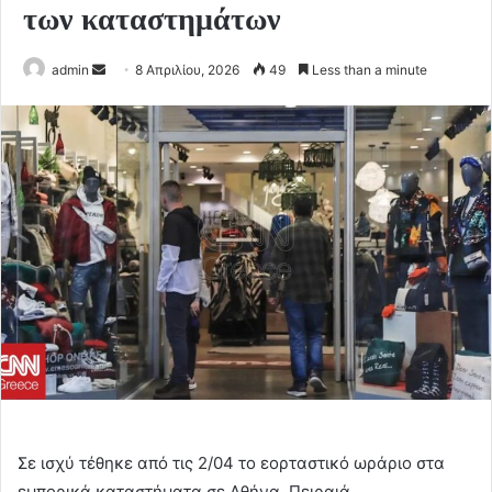
των καταστημάτων
Send
admin
8 Απριλίου, 2026
49
Less than a minute
an
email
Σε ισχύ τέθηκε από τις 2/04 το εορταστικό ωράριο στα
εμπορικά καταστήματα σε Αθήνα, Πειραιά,