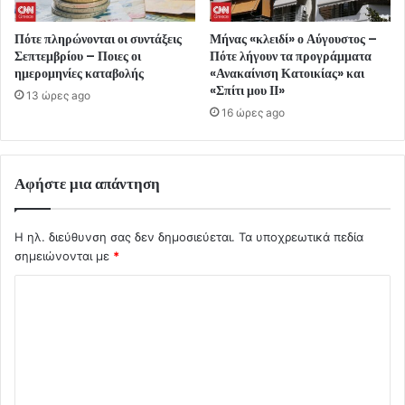
Πότε πληρώνονται οι συντάξεις
Μήνας «κλειδί» ο Αύγουστος –
Σεπτεμβρίου – Ποιες οι
Πότε λήγουν τα προγράμματα
ημερομηνίες καταβολής
«Ανακαίνιση Κατοικίας» και
«Σπίτι μου ΙΙ»
13 ώρες ago
16 ώρες ago
Αφήστε μια απάντηση
Η ηλ. διεύθυνση σας δεν δημοσιεύεται.
Τα υποχρεωτικά πεδία
σημειώνονται με
*
Σ
χ
ό
λ
ι