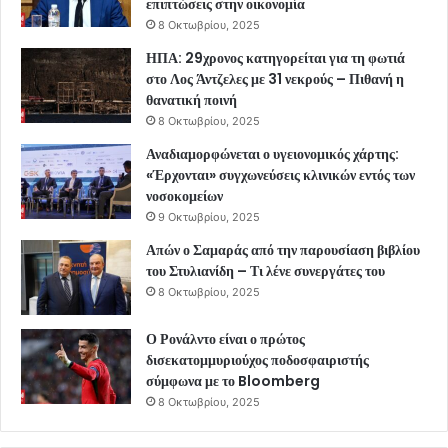
επιπτώσεις στην οικονομία
8 Οκτωβρίου, 2025
ΗΠΑ: 29χρονος κατηγορείται για τη φωτιά
στο Λος Άντζελες με 31 νεκρούς – Πιθανή η
θανατική ποινή
8 Οκτωβρίου, 2025
Αναδιαμορφώνεται ο υγειονομικός χάρτης:
«Έρχονται» συγχωνεύσεις κλινικών εντός των
νοσοκομείων
9 Οκτωβρίου, 2025
Απών ο Σαμαράς από την παρουσίαση βιβλίου
του Στυλιανίδη – Τι λένε συνεργάτες του
8 Οκτωβρίου, 2025
Ο Ρονάλντο είναι ο πρώτος
δισεκατομμυριούχος ποδοσφαιριστής
σύμφωνα με το Bloomberg
8 Οκτωβρίου, 2025