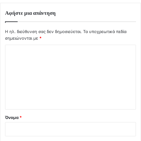
Αφήστε μια απάντηση
Η ηλ. διεύθυνση σας δεν δημοσιεύεται.
Τα υποχρεωτικά πεδία
σημειώνονται με
*
Σ
χ
ό
λ
ι
ο
*
Όνομα
*