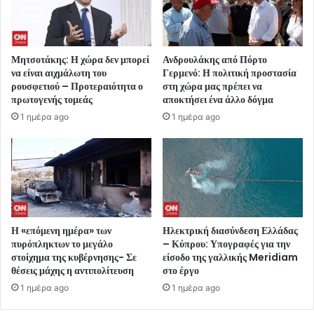
Μητσοτάκης: Η χώρα δεν μπορεί
Ανδρουλάκης από Πόρτο
να είναι αιχμάλωτη του
Γερμενό: Η πολιτική προστασία
ρουσφετιού – Προτεραιότητα ο
στη χώρα μας πρέπει να
πρωτογενής τομεάς
αποκτήσει ένα άλλο δόγμα
1 ημέρα ago
1 ημέρα ago
Η «επόμενη ημέρα» των
Ηλεκτρική διασύνδεση Ελλάδας
πυρόπληκτων το μεγάλο
– Κύπρου: Υπογραφές για την
στοίχημα της κυβέρνησης- Σε
είσοδο της γαλλικής Meridiam
θέσεις μάχης η αντιπολίτευση
στο έργο
1 ημέρα ago
1 ημέρα ago