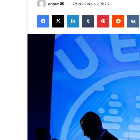
Send
admin
28 Ιανουαρίου, 2026
an
Facebook
X
LinkedIn
Tumblr
Pinterest
Reddit
email