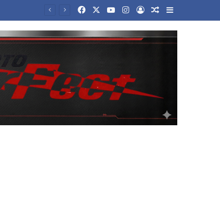
Facebook
X
YouTube
Instagram
Log In
Random Article
Sidebar
Νέα αρχεία με UFO αποχαρακτήρισε η κυβέρνηση Τραμπ – Οι ανεξήγητες θεάσεις και τα αντικείμενα