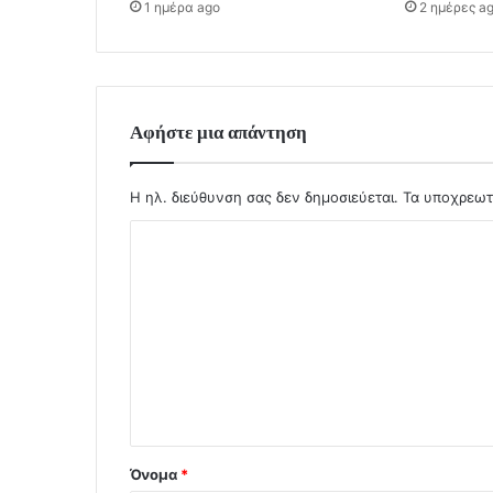
1 ημέρα ago
2 ημέρες a
Αφήστε μια απάντηση
Η ηλ. διεύθυνση σας δεν δημοσιεύεται.
Τα υποχρεωτ
Σ
χ
ό
λ
ι
ο
*
Όνομα
*