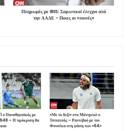
Πληρωμές με IRIS: Σαρωτικοί έλεγχοι από
την ΑΑΔΕ - Ποιες οι «ποινές»
-1 ο Παναθηναϊκός με
«Με το δεξί» στο Μόντρεαλ ο
948 – Η πρόκριση θα
Τσιτσιπάς – Ραντεβού με τον
όφια
Φονσέκα στη φάση των «64»