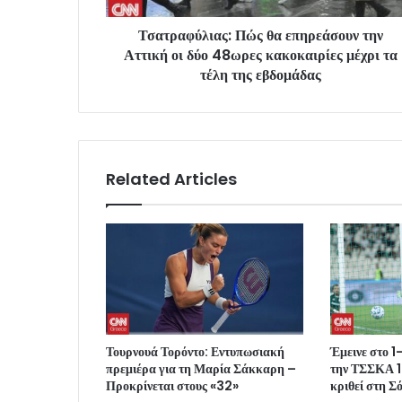
Τσατραφύλιας: Πώς θα επηρεάσουν την
Αττική οι δύο 48ωρες κακοκαιρίες μέχρι τα
τέλη της εβδομάδας
Related Articles
Τουρνουά Τορόντο: Εντυπωσιακή
Έμεινε στο 1
πρεμιέρα για τη Μαρία Σάκκαρη –
την ΤΣΣΚΑ 1
Προκρίνεται στους «32»
κριθεί στη Σ