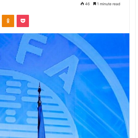
46
1 minute read
VKontakte
Odnoklassniki
Pocket