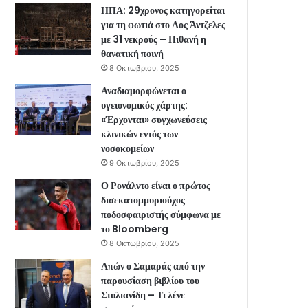
ΗΠΑ: 29χρονος κατηγορείται
για τη φωτιά στο Λος Άντζελες
με 31 νεκρούς – Πιθανή η
θανατική ποινή
8 Οκτωβρίου, 2025
Αναδιαμορφώνεται ο
υγειονομικός χάρτης:
«Έρχονται» συγχωνεύσεις
κλινικών εντός των
νοσοκομείων
9 Οκτωβρίου, 2025
Ο Ρονάλντο είναι ο πρώτος
δισεκατομμυριούχος
ποδοσφαιριστής σύμφωνα με
το Bloomberg
8 Οκτωβρίου, 2025
Απών ο Σαμαράς από την
παρουσίαση βιβλίου του
Στυλιανίδη – Τι λένε