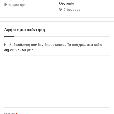
Ουγγαρία
14 ώρες ago
17 ώρες ago
Αφήστε μια απάντηση
Η ηλ. διεύθυνση σας δεν δημοσιεύεται.
Τα υποχρεωτικά πεδία
σημειώνονται με
*
Σ
χ
ό
λ
ι
ο
*
Όνομα
*