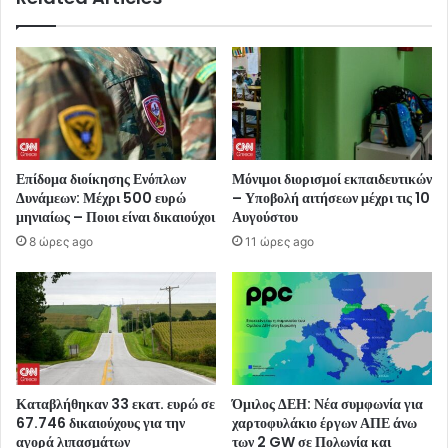
Επίδομα διοίκησης Ενόπλων
Μόνιμοι διορισμοί εκπαιδευτικών
Δυνάμεων: Μέχρι 500 ευρώ
– Υποβολή αιτήσεων μέχρι τις 10
μηνιαίως – Ποιοι είναι δικαιούχοι
Αυγούστου
8 ώρες ago
11 ώρες ago
Καταβλήθηκαν 33 εκατ. ευρώ σε
Όμιλος ΔΕΗ: Νέα συμφωνία για
67.746 δικαιούχους για την
χαρτοφυλάκιο έργων ΑΠΕ άνω
αγορά λιπασμάτων
των 2 GW σε Πολωνία και