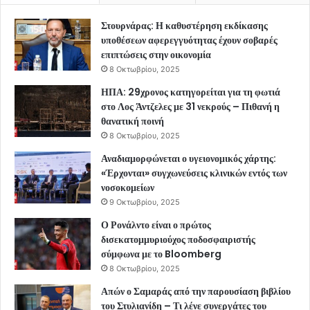
Στουρνάρας: Η καθυστέρηση εκδίκασης
υποθέσεων αφερεγγυότητας έχουν σοβαρές
επιπτώσεις στην οικονομία
8 Οκτωβρίου, 2025
ΗΠΑ: 29χρονος κατηγορείται για τη φωτιά
στο Λος Άντζελες με 31 νεκρούς – Πιθανή η
θανατική ποινή
8 Οκτωβρίου, 2025
Αναδιαμορφώνεται ο υγειονομικός χάρτης:
«Έρχονται» συγχωνεύσεις κλινικών εντός των
νοσοκομείων
9 Οκτωβρίου, 2025
Ο Ρονάλντο είναι ο πρώτος
δισεκατομμυριούχος ποδοσφαιριστής
σύμφωνα με το Bloomberg
8 Οκτωβρίου, 2025
Απών ο Σαμαράς από την παρουσίαση βιβλίου
του Στυλιανίδη – Τι λένε συνεργάτες του