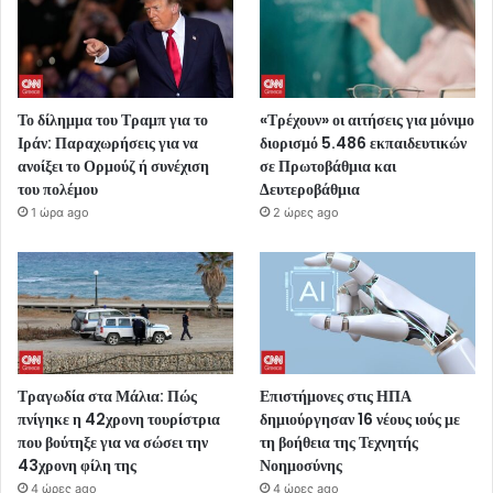
Το δίλημμα του Τραμπ για το
«Τρέχουν» οι αιτήσεις για μόνιμο
Ιράν: Παραχωρήσεις για να
διορισμό 5.486 εκπαιδευτικών
ανοίξει το Ορμούζ ή συνέχιση
σε Πρωτοβάθμια και
του πολέμου
Δευτεροβάθμια
1 ώρα ago
2 ώρες ago
Τραγωδία στα Μάλια: Πώς
Επιστήμονες στις ΗΠΑ
πνίγηκε η 42χρονη τουρίστρια
δημιούργησαν 16 νέους ιούς με
που βούτηξε για να σώσει την
τη βοήθεια της Τεχνητής
43χρονη φίλη της
Νοημοσύνης
4 ώρες ago
4 ώρες ago