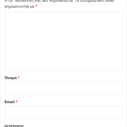
Η ηλ. διεύθυνση σας δεν δημοσιεύεται.
Τα υποχρεωτικά πεδία
σημειώνονται με
*
Σ
χ
ό
λ
ι
ο
*
Όνομα
*
Email
*
Ιστότοπος