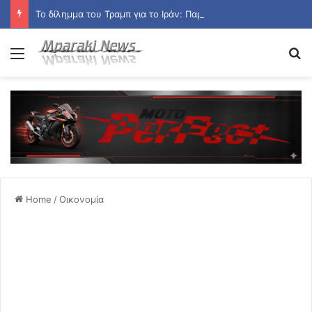
Το δίλημμα του Τραμπ για το Ιράν: Παραχωρήσεις για να ανοίξει το Ορμούζ ή συνέχιση του πολέμου
Menu
Se
Home
/
Οικονομία