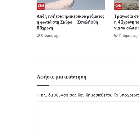
Από γεννήτρια ηλεκτρικού ρεύματος
Τραγωδία στ
η φωτιά στη Σκύρο – Συνελήφθη
η 42χρονη το
63χρονη
για να σώσει
8 ώρες ago
11 ώρες ag
Αφήστε μια απάντηση
Η ηλ. διεύθυνση σας δεν δημοσιεύεται.
Τα υποχρεωτ
Σ
χ
ό
λ