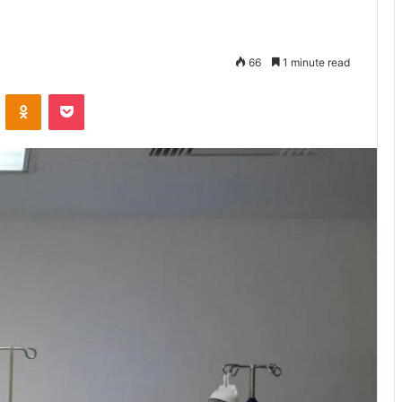
66
1 minute read
VKontakte
Odnoklassniki
Pocket