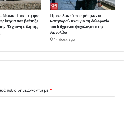
α Μάλια: Πώς πνίγηκε
Προφυλακιστέοι κρίθηκαν οι
υρίστρια που βούτηξε
κατηγορούμενοι για τη δολοφονία
 την 43χρονη φίλη της
του 58χρονου ψυχολόγου στην
Αργολίδα
o
14 ώρες ago
ικά πεδία σημειώνονται με
*