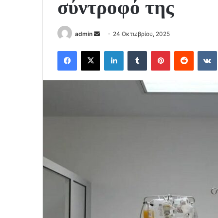
σύντροφό της
Send
admin
24 Οκτωβρίου, 2025
an
Facebook
X
LinkedIn
Tumblr
Pinterest
Reddit
email