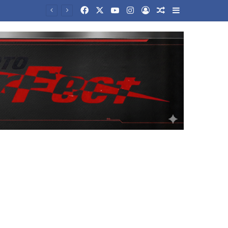
Facebook
X
YouTube
Instagram
Log In
Random Article
Sidebar
ρώς