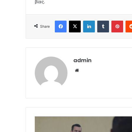
βίας.
Facebook
X
LinkedIn
Tumblr
Pint
Share
admin
Website