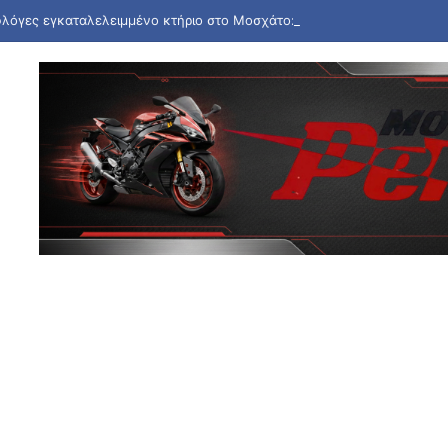
 φλόγες εγκαταλελειμμένο κτήριο στο Μοσχάτο: Καταστράφηκε ολοσχε