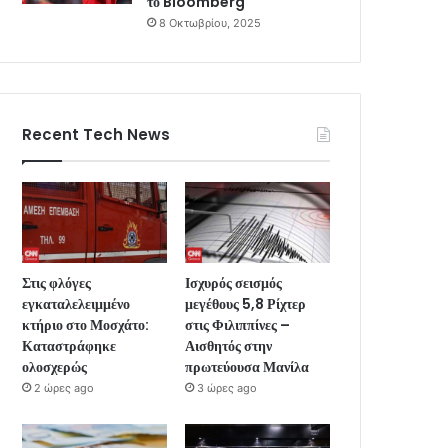
το Bloomberg
8 Οκτωβρίου, 2025
Recent Tech News
Στις φλόγες
Ισχυρός σεισμός
εγκαταλελειμμένο
μεγέθους 5,8 Ρίχτερ
κτήριο στο Μοσχάτο:
στις Φιλιππίνες –
Καταστράφηκε
Αισθητός στην
ολοσχερώς
πρωτεύουσα Μανίλα
2 ώρες ago
3 ώρες ago