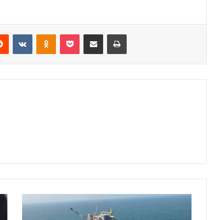
erest
Reddit
VKontakte
Odnoklassniki
Pocket
Share via Email
Print