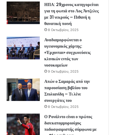
ΗΠΑ: 29χρονος κατηγορείται
για τη φωτιά στο Λος Άντζελες
με 31 νεκρούς – Πιθανή η
θανατική ποινή
8 Οκτωβρίου, 2025
Αναδιαμορφώνεται ο
υγειονομικός χάρτης:
«Έρχονται» συγχωνεύσεις
κλινικών εντός των
νοσοκομείων
9 Οκτωβρίου, 2025
Απών ο Σαμαράς από την
παρουσίαση βιβλίου του
Στυλιανίδη – Τι λένε
συνεργάτες του
8 Οκτωβρίου, 2025
Ο Ρονάλντο είναι ο πρώτος
δισεκατομμυριούχος
ποδοσφαιριστής σύμφωνα με