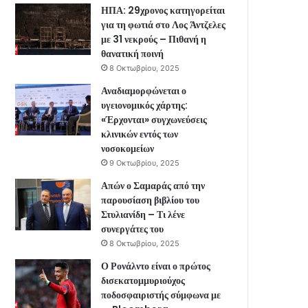
ΗΠΑ: 29χρονος κατηγορείται
για τη φωτιά στο Λος Άντζελες
με 31 νεκρούς – Πιθανή η
θανατική ποινή
8 Οκτωβρίου, 2025
Αναδιαμορφώνεται ο
υγειονομικός χάρτης:
«Έρχονται» συγχωνεύσεις
κλινικών εντός των
νοσοκομείων
9 Οκτωβρίου, 2025
Απών ο Σαμαράς από την
παρουσίαση βιβλίου του
Στυλιανίδη – Τι λένε
συνεργάτες του
8 Οκτωβρίου, 2025
Ο Ρονάλντο είναι ο πρώτος
δισεκατομμυριούχος
ποδοσφαιριστής σύμφωνα με