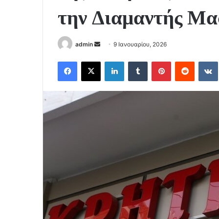
την Διαμαντής Μα
Send
admin
9 Ιανουαρίου, 2026
an
Facebook
X
LinkedIn
Tumblr
Pinterest
Reddit
email