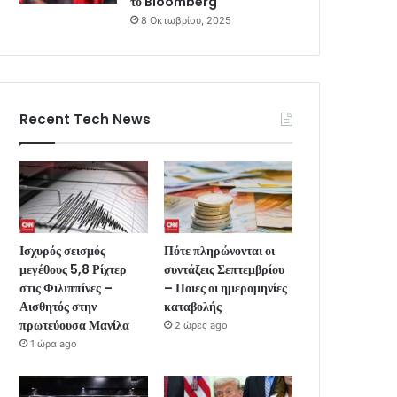
το Bloomberg
8 Οκτωβρίου, 2025
Recent Tech News
Ισχυρός σεισμός
Πότε πληρώνονται οι
μεγέθους 5,8 Ρίχτερ
συντάξεις Σεπτεμβρίου
στις Φιλιππίνες –
– Ποιες οι ημερομηνίες
Αισθητός στην
καταβολής
πρωτεύουσα Μανίλα
2 ώρες ago
1 ώρα ago