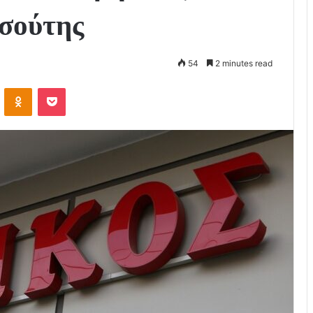
σούτης
54
2 minutes read
VKontakte
Odnoklassniki
Pocket