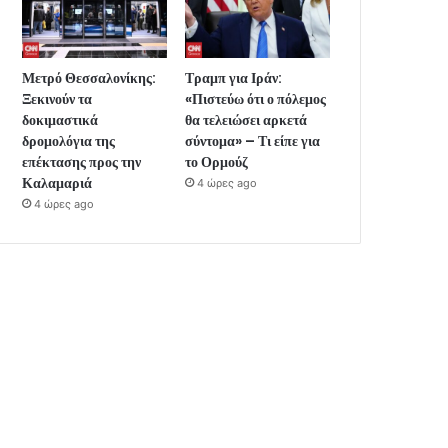
Μετρό Θεσσαλονίκης:
Τραμπ για Ιράν:
Ξεκινούν τα
«Πιστεύω ότι ο πόλεμος
δοκιμαστικά
θα τελειώσει αρκετά
δρομολόγια της
σύντομα» – Τι είπε για
επέκτασης προς την
το Ορμούζ
Καλαμαριά
4 ώρες ago
4 ώρες ago