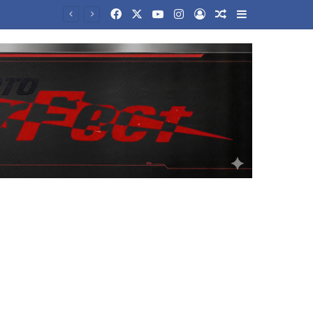
Facebook
X
YouTube
Instagram
Log In
Random Article
Sidebar
Ισχυρός σεισμός μεγέθους 5,8 Ρίχτερ στις Φιλιππίνες – Αισθητός στην πρωτεύουσα Μανίλα