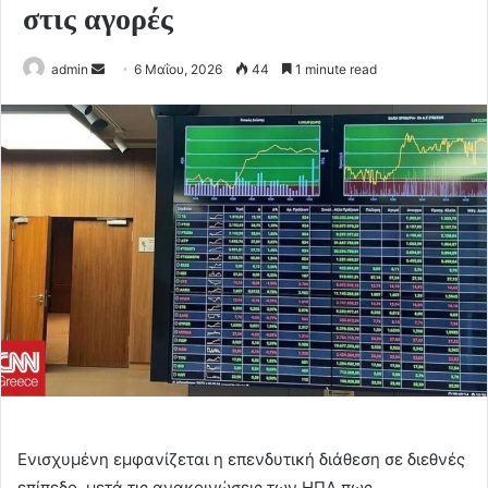
στις αγορές
Send
admin
6 Μαΐου, 2026
44
1 minute read
an
email
Ενισχυμένη εμφανίζεται η επενδυτική διάθεση σε διεθνές
επίπεδο, μετά τις ανακοινώσεις των ΗΠΑ πως