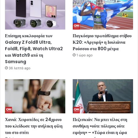
Επίσημη κυκλοφορία των
Παγκόσμιο πρωτάθλημα στίβου
Galaxy Z Fold8 Ultra,
Κ20: «Αργυρή» η Ιουλιάννα
Fold8, Flip8, Watch Ultra2
Ρούσσου στα 800 μέτρα
και Watch9 από τη
1 ώρα ago
Samsung
36 λεπτά ago
Χανιά: Χειροπέδες σε 24χρονο
Πεζεσκιάν: Να μπει τέλος στη
που κλείδωσε την ανήλικη φίλη
συνθήκη «ούτε πόλεμος ούτε
του στο σπίτι
ειρήνη» – «Τώρα είναι η ώρα