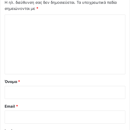
Η ηλ. διεύθυνση σας δεν δημοσιεύεται.
Τα υποχρεωτικά πεδία
σημειώνονται με
*
Σ
χ
ό
λ
ι
ο
*
Όνομα
*
Email
*