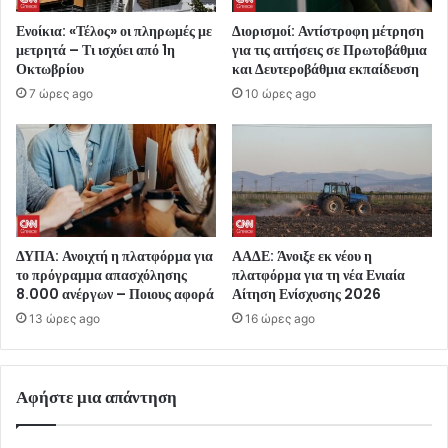
Ενοίκια: «Τέλος» οι πληρωμές με
Διορισμοί: Αντίστροφη μέτρηση
μετρητά – Τι ισχύει από 1η
για τις αιτήσεις σε Πρωτοβάθμια
Οκτωβρίου
και Δευτεροβάθμια εκπαίδευση
7 ώρες ago
10 ώρες ago
ΔΥΠΑ: Ανοιχτή η πλατφόρμα για
ΑΑΔΕ: Άνοιξε εκ νέου η
το πρόγραμμα απασχόλησης
πλατφόρμα για τη νέα Ενιαία
8.000 ανέργων – Ποιους αφορά
Αίτηση Ενίσχυσης 2026
13 ώρες ago
16 ώρες ago
Αφήστε μια απάντηση