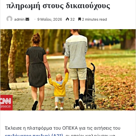
πληρωμή στους δικαιούχους
Send
admin
9 Μαΐου, 2026
32
2 minutes read
an
email
Έκλεισε η πλατφόρμα του ΟΠΕΚΑ για τις αιτήσεις του
επιδόματος παιδιού (Α21)
,
οι οποίοι καλούνται να