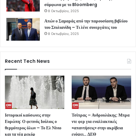
σύμφωνα με το Bloomberg
8 Οκτωβρίου, 2025
Απών ο Σαμαράς από την παρουσίαση βιβλίου
του Στυλιανίδη – Τι λένε συνεργάτες του
8 Οκτωβρίου, 2025
Recent Tech News
Ιστορικοί καύσωνες στην
Τσίπρας – Ανδρουλάκης: Μπρα
Ευρώπη: Ο φετινός Ιούλιος ο
ντε φερ για εναλλακτικές
θερμότερος όλων – Το Ελ Νίνιο
«απαντήσεις» στην ακρίβεια
και τα νέα ρεκόρ
ενόψει… ΔΕΘ