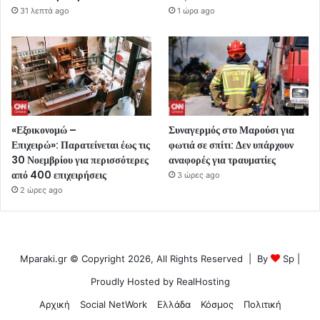
31 λεπτά ago
1 ώρα ago
«Εξοικονομώ –
Συναγερμός στο Μαρούσι για
Επιχειρώ»: Παρατείνεται έως τις
φωτιά σε σπίτι: Δεν υπάρχουν
30 Νοεμβρίου για περισσότερες
αναφορές για τραυματίες
από 400 επιχειρήσεις
3 ώρες ago
2 ώρες ago
Mparaki.gr © Copyright 2026, All Rights Reserved | By
Sp
|
Proudly Hosted by
RealHosting
Αρχική
Social NetWork
Ελλάδα
Κόσμος
Πολιτική