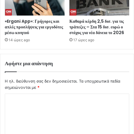
«Ergani App»: Γρήγορες και
Καθαρά κέρδη 2,5 δισ. για τις
απλές προσλήψεις για εργοδότες
τράπεζες – Στα 15 δισ. ευρώ ο
μέσω κινητού
στόχος για νέα δάνεια το 2026
14 ώρες ago
17 ώρες ago
Αφήστε μια απάντηση
Η ηλ. διεύθυνση σας δεν δημοσιεύεται.
Τα υποχρεωτικά πεδία
σημειώνονται με
*
Σ
χ
ό
λ
ι