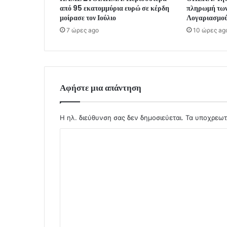
από 95 εκατομμύρια ευρώ σε κέρδη
πληρωμή των
μοίρασε τον Ιούλιο
Λογαριασμού
7 ώρες ago
10 ώρες ag
Αφήστε μια απάντηση
Η ηλ. διεύθυνση σας δεν δημοσιεύεται.
Τα υποχρεωτ
Σ
χ
ό
λ
ι
ο
*