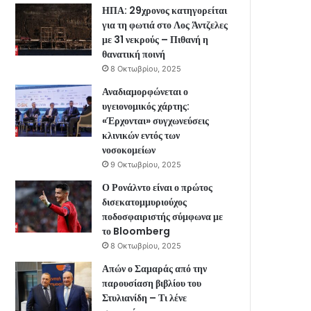
ΗΠΑ: 29χρονος κατηγορείται
για τη φωτιά στο Λος Άντζελες
με 31 νεκρούς – Πιθανή η
θανατική ποινή
8 Οκτωβρίου, 2025
Αναδιαμορφώνεται ο
υγειονομικός χάρτης:
«Έρχονται» συγχωνεύσεις
κλινικών εντός των
νοσοκομείων
9 Οκτωβρίου, 2025
Ο Ρονάλντο είναι ο πρώτος
δισεκατομμυριούχος
ποδοσφαιριστής σύμφωνα με
το Bloomberg
8 Οκτωβρίου, 2025
Απών ο Σαμαράς από την
παρουσίαση βιβλίου του
Στυλιανίδη – Τι λένε