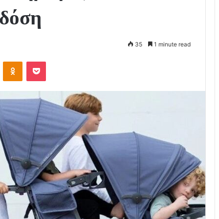
 δόση
35
1 minute read
VKontakte
Odnoklassniki
Pocket