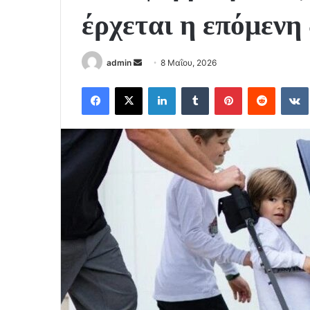
έρχεται η επόμενη
Send
admin
8 Μαΐου, 2026
an
Facebook
X
LinkedIn
Tumblr
Pinterest
Reddit
email