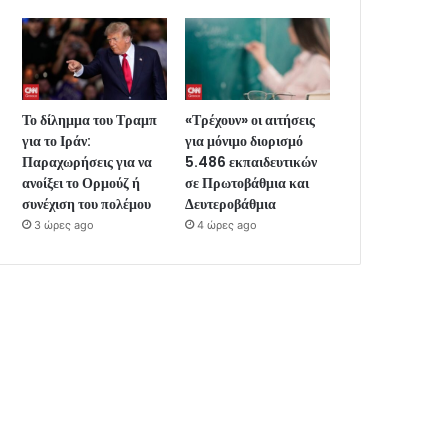
Το δίλημμα του Τραμπ
«Τρέχουν» οι αιτήσεις
για το Ιράν:
για μόνιμο διορισμό
Παραχωρήσεις για να
5.486 εκπαιδευτικών
ανοίξει το Ορμούζ ή
σε Πρωτοβάθμια και
συνέχιση του πολέμου
Δευτεροβάθμια
3 ώρες ago
4 ώρες ago