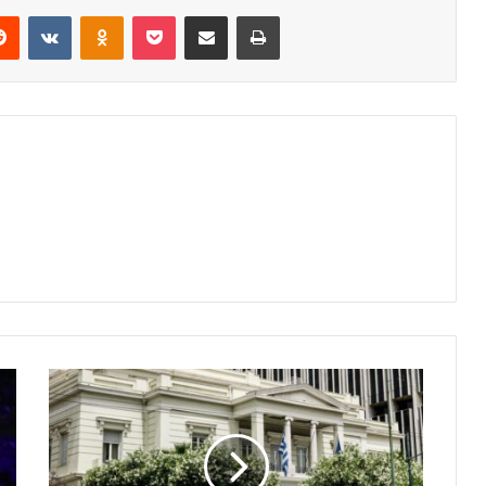
erest
Reddit
VKontakte
Odnoklassniki
Pocket
Share via Email
Print