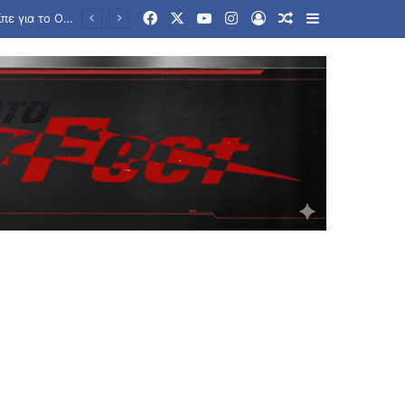
Facebook
X
YouTube
Instagram
Log In
Random Article
Sidebar
Μήνας «κλειδί» ο Αύγουστος – Πότε λήγουν τα προγράμματα «Ανακαίνιση Κατοικίας» και «Σπίτι μου ΙΙ»