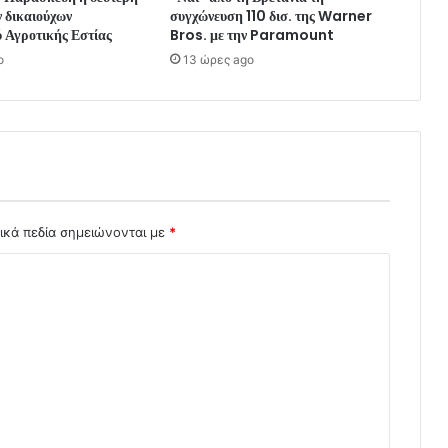
 δικαιούχων
συγχώνευση 110 δισ. της Warner
 Αγροτικής Εστίας
Bros. με την Paramount
o
13 ώρες ago
ικά πεδία σημειώνονται με
*