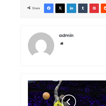
Facebook
X
LinkedIn
Tumblr
Pint
Share
admin
Website