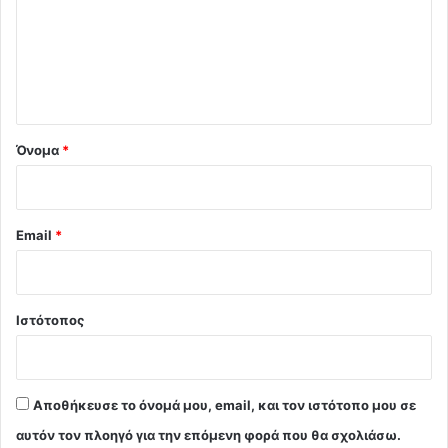
λ
ι
ο
*
Όνομα
*
Email
*
Ιστότοπος
Αποθήκευσε το όνομά μου, email, και τον ιστότοπο μου σε
αυτόν τον πλοηγό για την επόμενη φορά που θα σχολιάσω.