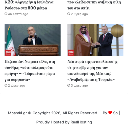
Κ20: «Αργυρή» η Ιουλιάννα
που κλείδωσε την ανήλικη φίλη
Ρούσσου στα 800 μέτρα
του στο σπίτι
46 λεπτά ago
2 ώρες ago
Πεζεσκιάν: Να μπει τέλος στη
Νέα πυρά της αντιπολίτευσης
συνθήκη «ούτε πόλεμος ούτε
στην κυβέρνηση για τον
ειρήνη» – «Τώρα είναι η ώρα
αιφνιδιασμό της Μέκκας:
για συμφωνία»
«Αναβαθμίζεται η Τουρκία»
2 ώρες ago
3 ώρες ago
Mparaki.gr © Copyright 2026, All Rights Reserved | By
Sp
|
Proudly Hosted by
RealHosting