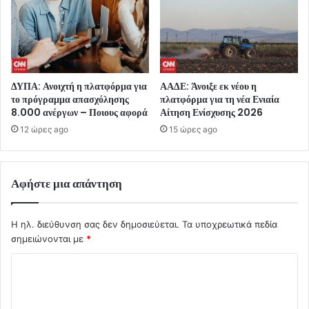
ΔΥΠΑ: Ανοιχτή η πλατφόρμα για
ΑΑΔΕ: Άνοιξε εκ νέου η
το πρόγραμμα απασχόλησης
πλατφόρμα για τη νέα Ενιαία
8.000 ανέργων – Ποιους αφορά
Αίτηση Ενίσχυσης 2026
12 ώρες ago
15 ώρες ago
Αφήστε μια απάντηση
Η ηλ. διεύθυνση σας δεν δημοσιεύεται.
Τα υποχρεωτικά πεδία
σημειώνονται με
*
Σ
χ
ό