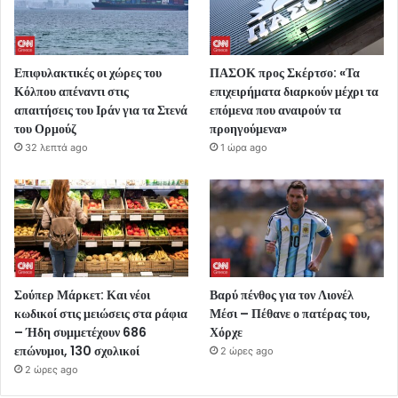
Επιφυλακτικές οι χώρες του
ΠΑΣΟΚ προς Σκέρτσο: «Τα
Κόλπου απέναντι στις
επιχειρήματα διαρκούν μέχρι τα
απαιτήσεις του Ιράν για τα Στενά
επόμενα που αναιρούν τα
του Ορμούζ
προηγούμενα»
32 λεπτά ago
1 ώρα ago
Σούπερ Μάρκετ: Και νέοι
Βαρύ πένθος για τον Λιονέλ
κωδικοί στις μειώσεις στα ράφια
Μέσι – Πέθανε ο πατέρας του,
– Ήδη συμμετέχουν 686
Χόρχε
επώνυμοι, 130 σχολικοί
2 ώρες ago
2 ώρες ago