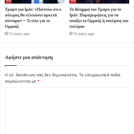
Τραμπ για Ιράν: «Πιστεύω ότι ο
Το δίλημμα του Τραμπ για το
πόλεμος θα τελειώσει αρκετά
Ιράν: Παραχωρήσεις για να
σύντομα» – Τι είπε για το
ανοίξει το Ορμούζ ή συνέχιση του
Ορμούζ
πολέμου
12 ώρες ago
15 ώρες ago
Αφήστε μια απάντηση
Η ηλ. διεύθυνση σας δεν δημοσιεύεται.
Τα υποχρεωτικά πεδία
σημειώνονται με
*
Σ
χ
ό
λ
ι