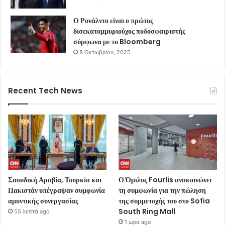
Ο Ρονάλντο είναι ο πρώτος
δισεκατομμυριούχος ποδοσφαιριστής
σύμφωνα με το Bloomberg
8 Οκτωβρίου, 2025
Recent Tech News
Σαουδική Αραβία, Τουρκία και
Ο Όμιλος Fourlis ανακοινώνει
Πακιστάν υπέγραψαν συμφωνία
τη συμφωνία για την πώληση
αμυντικής συνεργασίας
της συμμετοχής του στο Sofia
South Ring Mall
55 λεπτά ago
1 ώρα ago