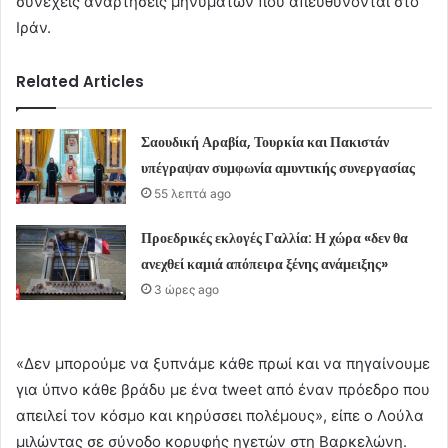
συνεχείς αναρτήσεις μηνυμάτων που απευθύνονται στο
Ιράν.
Related Articles
Σαουδική Αραβία, Τουρκία και Πακιστάν
υπέγραψαν συμφωνία αμυντικής συνεργασίας
55 λεπτά ago
Προεδρικές εκλογές Γαλλία: Η χώρα «δεν θα
ανεχθεί καμιά απόπειρα ξένης ανάμειξης»
3 ώρες ago
«Δεν μπορούμε να ξυπνάμε κάθε πρωί και να πηγαίνουμε
για ύπνο κάθε βράδυ με ένα tweet από έναν πρόεδρο που
απειλεί τον κόσμο και κηρύσσει πολέμους», είπε ο Λούλα
μιλώντας σε σύνοδο κορυφής ηγετών στη Βαρκελώνη.