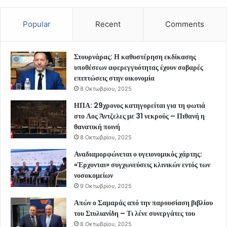
Popular
Recent
Comments
Στουρνάρας: Η καθυστέρηση εκδίκασης
υποθέσεων αφερεγγυότητας έχουν σοβαρές
επιπτώσεις στην οικονομία
8 Οκτωβρίου, 2025
ΗΠΑ: 29χρονος κατηγορείται για τη φωτιά
στο Λος Άντζελες με 31 νεκρούς – Πιθανή η
θανατική ποινή
8 Οκτωβρίου, 2025
Αναδιαμορφώνεται ο υγειονομικός χάρτης:
«Έρχονται» συγχωνεύσεις κλινικών εντός των
νοσοκομείων
9 Οκτωβρίου, 2025
Απών ο Σαμαράς από την παρουσίαση βιβλίου
του Στυλιανίδη – Τι λένε συνεργάτες του
8 Οκτωβρίου, 2025