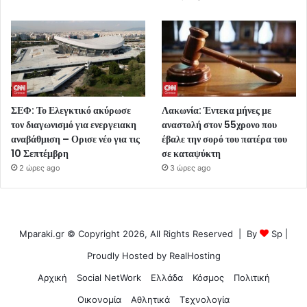
ΣΕΦ: Το Ελεγκτικό ακύρωσε
Λακωνία: Έντεκα μήνες με
τον διαγωνισμό για ενεργειακη
αναστολή στον 55χρονο που
αναβάθμιση – Ορισε νέο για τις
έβαλε την σορό του πατέρα του
10 Σεπτέμβρη
σε καταψύκτη
2 ώρες ago
3 ώρες ago
Mparaki.gr © Copyright 2026, All Rights Reserved | By
Sp
|
Proudly Hosted by
RealHosting
Αρχική
Social NetWork
Ελλάδα
Κόσμος
Πολιτική
Οικονομία
Αθλητικά
Τεχνολογία