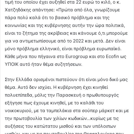
τιμή του οποίου έχει αυξηθεί στα 22 ευρώ το κιλό, ο κ.
Χατζηδάκης απάντησε: «Πρώτα από όλα, γνωρίζουμε
πάρα πολύ καλά ότι το βασικό πρόβλημα και της
κοινωνίας και της κυβέρνησης αυτήν την ώρα πολιτικά,
είναι το ζήτημα της ακρίβειας και κάνουμε ό,τι μπορούμε
για να αντιμετωπίσουμε από το 2022 και μετά. Δεν είναι
μόνο πρόβλημα ελληνικό, είναι πρόβλημα ευρωπαϊκό.
Κάθε μήνα που πήγαινα στο Eurogroup και στο Ecofin ως
ΥΠΟΙΚ αυτό ήταν θέμα συζητήσεων.
Στην Ελλάδα ορισμένοι πιστεύουν ότι είναι μόνο δικό μας
θέμα. Αυτό δεν ισχύει. Η κυβέρνηση έχει κινηθεί
πολυεπίπεδα, μόλις την Παρασκευή ο πρωθυπουργός
εξήγησε πως έχουμε κινηθεί, με το καλάθι του
νοικοκυριού, με τα ταμπελάκια στα σούπερ μάρκετ και με
την πρωτοβουλία των χιλίων κωδικών…κυρίως με τις
αυξήσεις του κατώτατου μισθού και των υπόλοιπων
μισθών, και με τις πρωτοβουλίες της Θεσσαλονίκης που