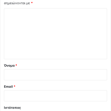
σημειώνονται με
*
Σ
χ
ό
λ
ι
ο
*
Όνομα
*
Email
*
Ιστότοπος