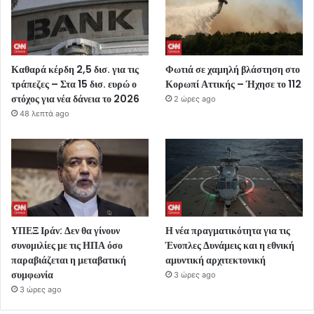
Καθαρά κέρδη 2,5 δισ. για τις
Φωτιά σε χαμηλή βλάστηση στο
τράπεζες – Στα 15 δισ. ευρώ ο
Κορωπί Αττικής – Ήχησε το 112
στόχος για νέα δάνεια το 2026
2 ώρες ago
48 λεπτά ago
ΥΠΕΞ Ιράν: Δεν θα γίνουν
Η νέα πραγματικότητα για τις
συνομιλίες με τις ΗΠΑ όσο
Ένοπλες Δυνάμεις και η εθνική
παραβιάζεται η μεταβατική
αμυντική αρχιτεκτονική
συμφωνία
3 ώρες ago
3 ώρες ago