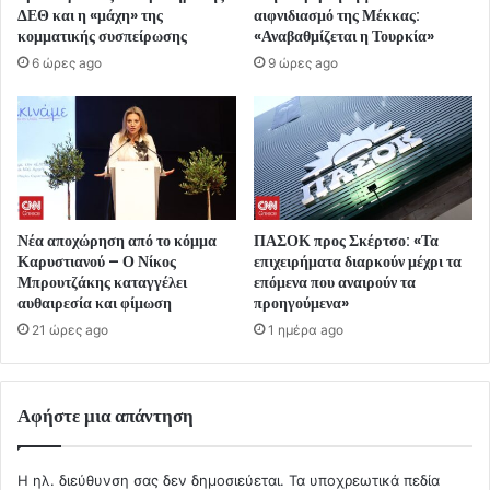
ΔΕΘ και η «μάχη» της
αιφνιδιασμό της Μέκκας:
κομματικής συσπείρωσης
«Αναβαθμίζεται η Τουρκία»
6 ώρες ago
9 ώρες ago
Νέα αποχώρηση από το κόμμα
ΠΑΣΟΚ προς Σκέρτσο: «Τα
Καρυστιανού – Ο Νίκος
επιχειρήματα διαρκούν μέχρι τα
Μπρουτζάκης καταγγέλει
επόμενα που αναιρούν τα
αυθαιρεσία και φίμωση
προηγούμενα»
21 ώρες ago
1 ημέρα ago
Αφήστε μια απάντηση
Η ηλ. διεύθυνση σας δεν δημοσιεύεται.
Τα υποχρεωτικά πεδία