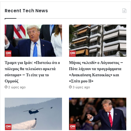
Recent Tech News
Τραμπ για Ιράν: «Πιστεύω ότι ο
Μήνας «κλειδί» ο Αύγουστος –
πόλεμος θα τελειώσει αρκετά
Πότε λήγουν τα προγράμματα
σύντομα» – Τι είπε για το
«Ανακαίνιση Κατοικίας» και
Ορμούζ
«Σπίτι μου ΙΙ»
2 ώρες ago
3 ώρες ago