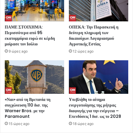
ΠΑΜΕ ΣΤΟΙΧΗΜΑ:
ΟΠΕΚΑ: Την Παρασκευή η
Περισσότερα από 95
δεύτερη πληρωμή των
εκατομμύρια ευρώ σε κέρδη
δικαιούχων Λογαριασμού
μοίρασε τον Ιούλιο
Αγροτικής Εστίας
9 ώρες ago
12 ώρες ago
«Ναι» από τη Βρετανία τη
Υπεβλήθη το αίτημα
συγχώνευση 110 δισ. της
ενεργοποίησης της ρήτρας
Warner Bros. με την
διαφυγής για την ενέργεια –
Paramount
Επενδύσεις 1 δισ. ως το 2028
15 ώρες ago
18 ώρες ago