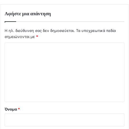
Αφήστε μια απάντηση
Η ηλ. διεύθυνση σας δεν δημοσιεύεται.
Τα υποχρεωτικά πεδία
σημειώνονται με
*
Σ
χ
ό
λ
ι
ο
*
Όνομα
*