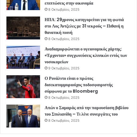
επιπτώσεις στην οικονομία
8 Οκτωβρίου, 2025
ΗΠΑ: 29χρονος κατηγορείται για τη φωτιά
στο Λος Άντζελες με 31 νεκρούς – Πιθανή η
θανατική ποινή
8 Οκτωβρίου, 2025
Αναδιαμορφώνεται ο υγειονομικός χάρτης:
«Έρχονται» συγχωνεύσεις κλινικών εντός των
νοσοκομείων
9 Οκτωβρίου, 2025
Ο Ρονάλντο είναι ο πρώτος
δισεκατομμυριούχος ποδοσφαιριστής
σύμφωνα με το Bloomberg
8 Οκτωβρίου, 2025
Απών ο Σαμαράς από την παρουσίαση βιβλίου
του Στυλιανίδη – Τι λένε συνεργάτες του
8 Οκτωβρίου, 2025