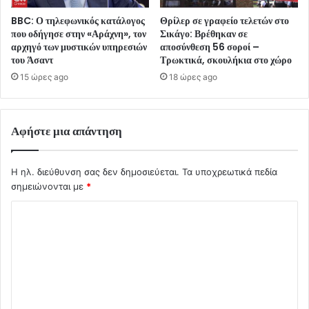
BBC: Ο τηλεφωνικός κατάλογος
Θρίλερ σε γραφείο τελετών στο
που οδήγησε στην «Αράχνη», τον
Σικάγο: Βρέθηκαν σε
αρχηγό των μυστικών υπηρεσιών
αποσύνθεση 56 σοροί –
του Άσαντ
Τρωκτικά, σκουλήκια στο χώρο
15 ώρες ago
18 ώρες ago
Αφήστε μια απάντηση
Η ηλ. διεύθυνση σας δεν δημοσιεύεται.
Τα υποχρεωτικά πεδία
σημειώνονται με
*
Σ
χ
ό
λ
ι