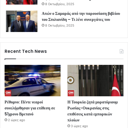
8 Οκτωβρίου, 2025
Απών ο Σαμαράς από την παρουσίαση βιβλίου
του Στυλιανίδη – Τι λένε συνεργάτες του
8 Οκτωβρίου, 2025
Recent Tech News
Ρέθυμνο: Πέντε νεαροί
Η Τουρκία ζητά μορατόριουμ
συνελήφθησαν για επίθεση σε
Ρωσίας-Ουκρανίας στις
51χρονο Βρετανό
επιθέσεις κατά εμπορικών
πλοίων
2 ώρες ago
3 ώρες ago