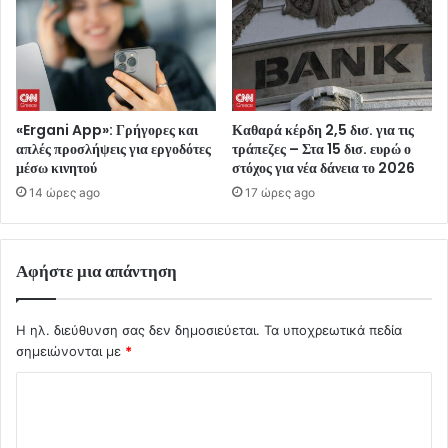
«Ergani App»: Γρήγορες και
Καθαρά κέρδη 2,5 δισ. για τις
απλές προσλήψεις για εργοδότες
τράπεζες – Στα 15 δισ. ευρώ ο
μέσω κινητού
στόχος για νέα δάνεια το 2026
14 ώρες ago
17 ώρες ago
Αφήστε μια απάντηση
Η ηλ. διεύθυνση σας δεν δημοσιεύεται.
Τα υποχρεωτικά πεδία
σημειώνονται με
*
Σ
χ
ό