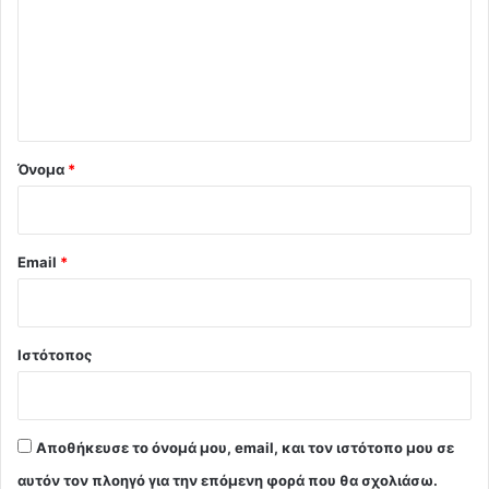
λ
ι
ο
*
Όνομα
*
Email
*
Ιστότοπος
Αποθήκευσε το όνομά μου, email, και τον ιστότοπο μου σε
αυτόν τον πλοηγό για την επόμενη φορά που θα σχολιάσω.