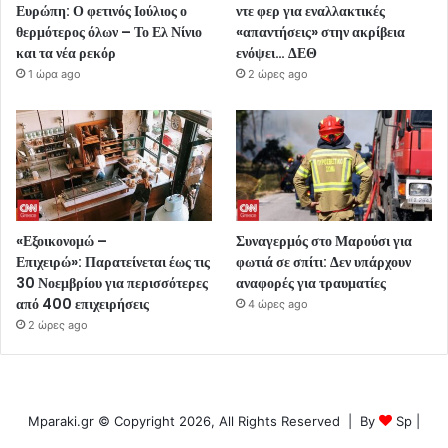
Ευρώπη: Ο φετινός Ιούλιος ο
ντε φερ για εναλλακτικές
θερμότερος όλων – Το Ελ Νίνιο
«απαντήσεις» στην ακρίβεια
και τα νέα ρεκόρ
ενόψει… ΔΕΘ
1 ώρα ago
2 ώρες ago
«Εξοικονομώ –
Συναγερμός στο Μαρούσι για
Επιχειρώ»: Παρατείνεται έως τις
φωτιά σε σπίτι: Δεν υπάρχουν
30 Νοεμβρίου για περισσότερες
αναφορές για τραυματίες
από 400 επιχειρήσεις
4 ώρες ago
2 ώρες ago
Mparaki.gr © Copyright 2026, All Rights Reserved | By
Sp
|