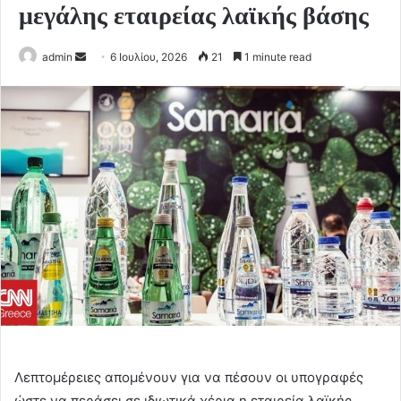
μεγάλης εταιρείας λαϊκής βάσης
Send
admin
6 Ιουλίου, 2026
21
1 minute read
an
email
Λεπτομέρειες απομένουν για να πέσουν οι υπογραφές
ώστε να περάσει σε ιδιωτικά χέρια η εταιρεία λαϊκής