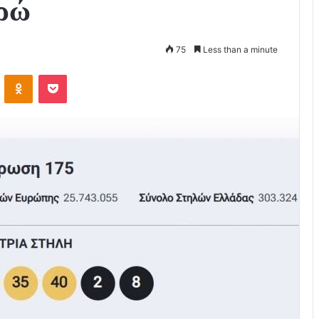
υρώ
75
Less than a minute
VKontakte
Odnoklassniki
Pocket