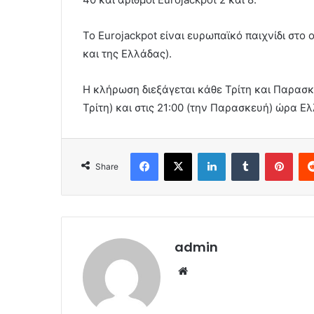
Το Eurojackpot είναι ευρωπαϊκό παιχνίδι στ
και της Ελλάδας).
Η κλήρωση διεξάγεται κάθε Τρίτη και Παρασκε
Τρίτη) και στις 21:00 (την Παρασκευή) ώρα Ε
Facebook
X
LinkedIn
Tumblr
Pint
Share
admin
Website