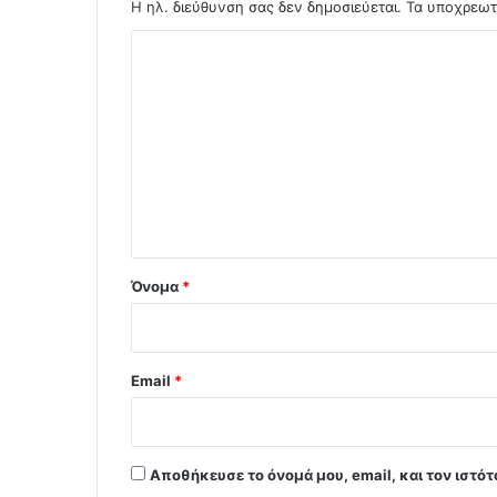
Η ηλ. διεύθυνση σας δεν δημοσιεύεται.
Τα υποχρεωτ
Σ
χ
ό
λ
ι
ο
*
Όνομα
*
Email
*
Αποθήκευσε το όνομά μου, email, και τον ιστό