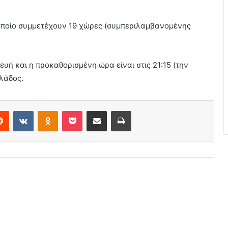
ο οποίο συμμετέχουν 19 χώρες (συμπεριλαμβανομένης
υή και η προκαθορισμένη ώρα είναι στις 21:15 (την
λλάδος.
erest
Reddit
VKontakte
Odnoklassniki
Pocket
Share via Email
Print