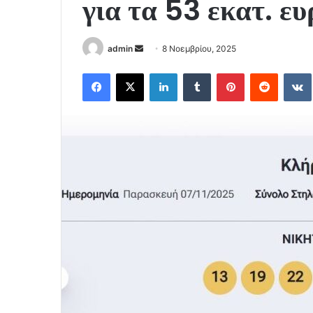
για τα 53 εκατ. ε
Send
admin
8 Νοεμβρίου, 2025
an
Facebook
X
LinkedIn
Tumblr
Pinterest
Reddit
email