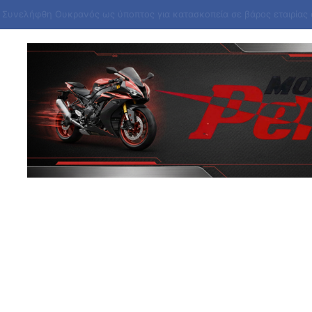
 Κορέα εξαπέλυσε βλήμα προς τη θάλασσα της Ιαπωνίας, αναφέρει η Σ