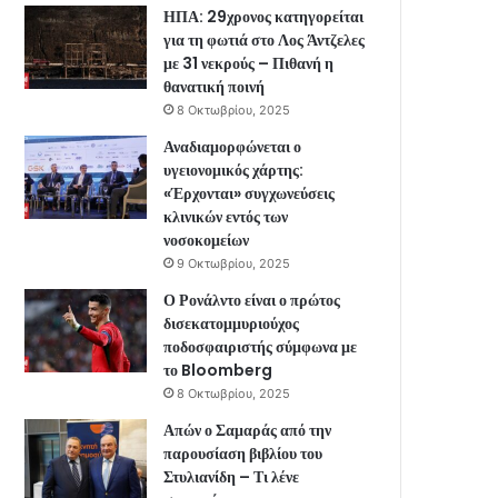
ΗΠΑ: 29χρονος κατηγορείται
για τη φωτιά στο Λος Άντζελες
με 31 νεκρούς – Πιθανή η
θανατική ποινή
8 Οκτωβρίου, 2025
Αναδιαμορφώνεται ο
υγειονομικός χάρτης:
«Έρχονται» συγχωνεύσεις
κλινικών εντός των
νοσοκομείων
9 Οκτωβρίου, 2025
Ο Ρονάλντο είναι ο πρώτος
δισεκατομμυριούχος
ποδοσφαιριστής σύμφωνα με
το Bloomberg
8 Οκτωβρίου, 2025
Απών ο Σαμαράς από την
παρουσίαση βιβλίου του
Στυλιανίδη – Τι λένε