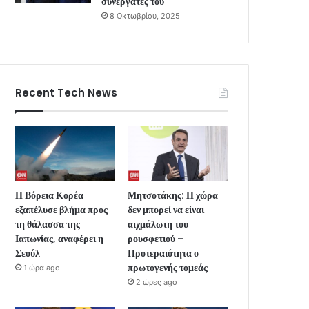
συνεργάτες του
8 Οκτωβρίου, 2025
Recent Tech News
Η Βόρεια Κορέα
Μητσοτάκης: Η χώρα
εξαπέλυσε βλήμα προς
δεν μπορεί να είναι
τη θάλασσα της
αιχμάλωτη του
Ιαπωνίας, αναφέρει η
ρουσφετιού –
Σεούλ
Προτεραιότητα ο
πρωτογενής τομεάς
1 ώρα ago
2 ώρες ago