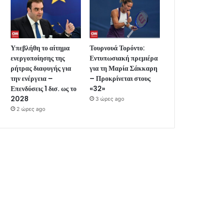
Υπεβλήθη το αίτημα
Τουρνουά Τορόντο:
ενεργοποίησης της
Εντυπωσιακή πρεμιέρα
ρήτρας διαφυγής για
για τη Μαρία Σάκκαρη
την ενέργεια –
– Προκρίνεται στους
Επενδύσεις 1 δισ. ως το
«32»
2028
3 ώρες ago
2 ώρες ago