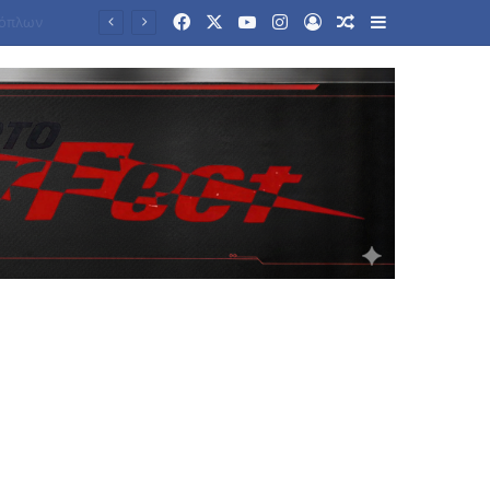
Facebook
X
YouTube
Instagram
Log In
Random Article
Sidebar
εούλ