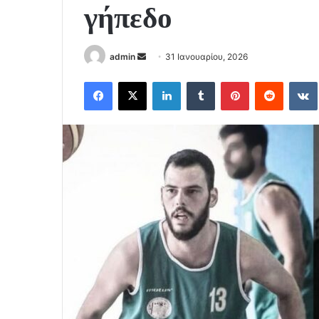
γήπεδο
Send
admin
31 Ιανουαρίου, 2026
an
Facebook
X
LinkedIn
Tumblr
Pinterest
Reddit
email