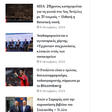
ΗΠΑ: 29χρονος κατηγορείται
για τη φωτιά στο Λος Άντζελες
με 31 νεκρούς – Πιθανή η
θανατική ποινή
8 Οκτωβρίου, 2025
Αναδιαμορφώνεται ο
υγειονομικός χάρτης:
«Έρχονται» συγχωνεύσεις
κλινικών εντός των
νοσοκομείων
9 Οκτωβρίου, 2025
Ο Ρονάλντο είναι ο πρώτος
δισεκατομμυριούχος
ποδοσφαιριστής σύμφωνα με
το Bloomberg
8 Οκτωβρίου, 2025
Απών ο Σαμαράς από την
παρουσίαση βιβλίου του
Στυλιανίδη – Τι λένε