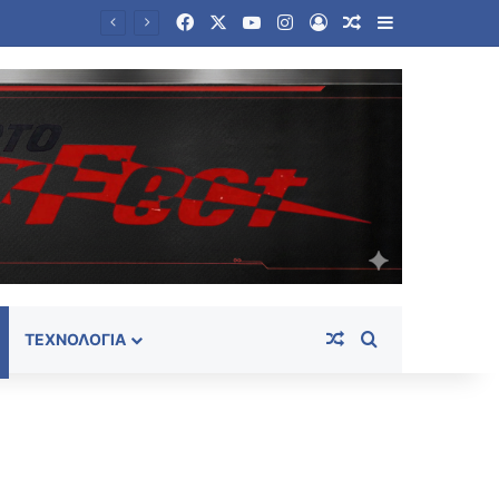
Facebook
X
YouTube
Instagram
Log In
Random Article
Sidebar
Σούπερ Μάρκετ: Και νέοι κωδικοί στις μειώσεις στα ράφια – Ήδη συμμετέχουν 686 επώνυμοι, 130 σχολικοί
Random Article
Search for
ΤΕΧΝΟΛΟΓΊΑ