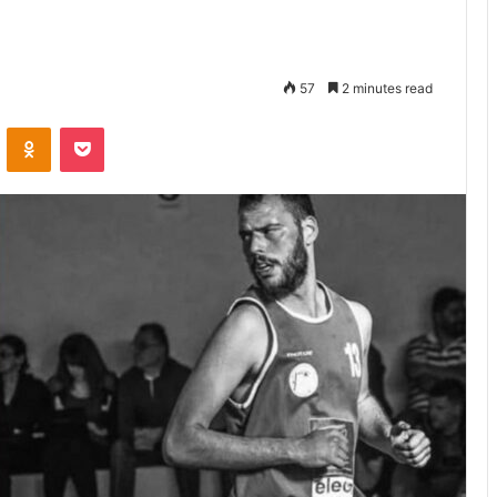
57
2 minutes read
VKontakte
Odnoklassniki
Pocket