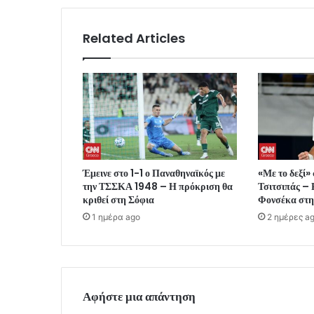
Related Articles
Έμεινε στο 1-1 ο Παναθηναϊκός με
«Με το δεξί»
την ΤΣΣΚΑ 1948 – Η πρόκριση θα
Τσιτσιπάς – 
κριθεί στη Σόφια
Φονσέκα στη
1 ημέρα ago
2 ημέρες a
Αφήστε μια απάντηση