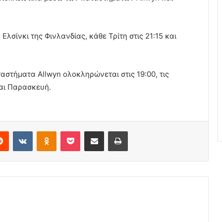
Ελσίνκι της Φινλανδίας, κάθε Τρίτη στις 21:15 και
αστήματα Allwyn ολοκληρώνεται στις 19:00, τις
αι Παρασκευή.
erest
Reddit
VKontakte
Odnoklassniki
Pocket
Share via Email
Print