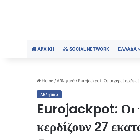
ΑΡΧΙΚΉ
SOCIAL NETWORK
ΕΛΛΆΔΑ
Home
/
Αθλητικά
/
Eurojackpot: Οι τυχεροί αριθμο
Αθλητικά
Eurojackpot: Οι τ
κερδίζουν 27 εκα