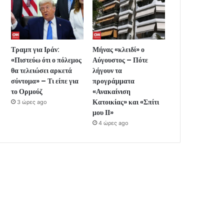
Τραμπ για Ιράν:
Μήνας «κλειδί» ο
«Πιστεύω ότι ο πόλεμος
Αύγουστος – Πότε
θα τελειώσει αρκετά
λήγουν τα
σύντομα» – Τι είπε για
προγράμματα
το Ορμούζ
«Ανακαίνιση
Κατοικίας» και «Σπίτι
3 ώρες ago
μου ΙΙ»
4 ώρες ago