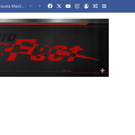
Facebook
X
YouTube
Instagram
Log In
Random Article
Sidebar
λής