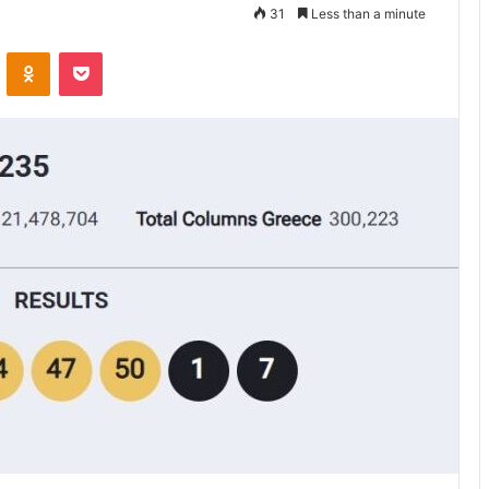
31
Less than a minute
VKontakte
Odnoklassniki
Pocket