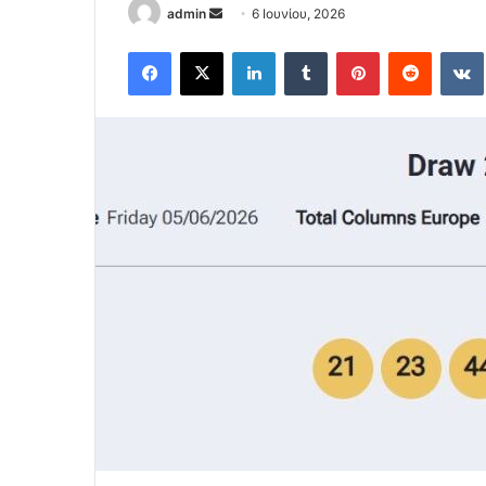
Send
admin
6 Ιουνίου, 2026
an
Facebook
X
LinkedIn
Tumblr
Pinterest
Reddit
email