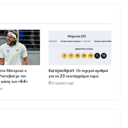
 στο Μόντρεαλ ο
Eurojackpot: Οι τυχεροί αριθμοί
Ραντεβού με τον
για τα 23 εκατoμμύρια ευρώ
 φάση των «64»
2 ημέρες ago
go