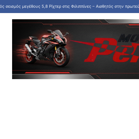
πληρώνονται οι συντάξεις Σεπτεμβρίου – Ποιες οι ημερομηνίες καταβο