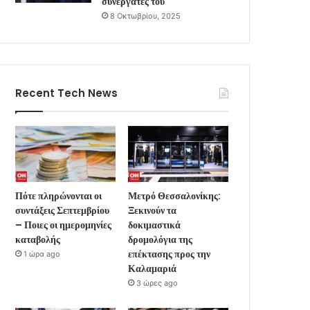
συνεργάτες του
8 Οκτωβρίου, 2025
Recent Tech News
Πότε πληρώνονται οι
Μετρό Θεσσαλονίκης:
συντάξεις Σεπτεμβρίου
Ξεκινούν τα
– Ποιες οι ημερομηνίες
δοκιμαστικά
καταβολής
δρομολόγια της
επέκτασης προς την
1 ώρα ago
Καλαμαριά
3 ώρες ago