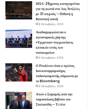
ΗΠΑ: 29χρονος κατηγορείται
για τη φωτιά στο Λος Άντζελες
με 31 νεκρούς – Πιθανή η
θανατική ποινή
8 Οκτωβρίου, 2025
Αναδιαμορφώνεται ο
υγειονομικός χάρτης:
«Έρχονται» συγχωνεύσεις
κλινικών εντός των
νοσοκομείων
9 Οκτωβρίου, 2025
Ο Ρονάλντο είναι ο πρώτος
δισεκατομμυριούχος
ποδοσφαιριστής σύμφωνα με
το Bloomberg
8 Οκτωβρίου, 2025
Απών ο Σαμαράς από την
παρουσίαση βιβλίου του
Στυλιανίδη – Τι λένε