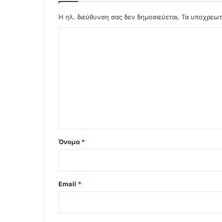
Η ηλ. διεύθυνση σας δεν δημοσιεύεται.
Τα υποχρεωτ
Σ
χ
ό
λ
ι
ο
*
Όνομα
*
Email
*