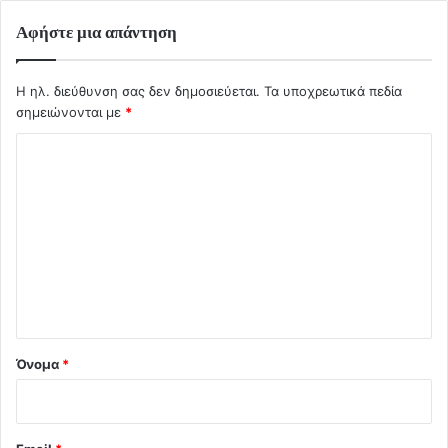
Αφήστε μια απάντηση
Η ηλ. διεύθυνση σας δεν δημοσιεύεται.
Τα υποχρεωτικά πεδία
σημειώνονται με
*
Σ
χ
ό
λ
ι
ο
*
Όνομα
*