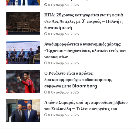
8 Οκτωβρίου, 2025
ΗΠΑ: 29χρονος κατηγορείται για τη φωτιά
στο Λος Άντζελες με 31 νεκρούς – Πιθανή η
θανατική ποινή
8 Οκτωβρίου, 2025
Αναδιαμορφώνεται ο υγειονομικός χάρτης:
«Έρχονται» συγχωνεύσεις κλινικών εντός των
νοσοκομείων
9 Οκτωβρίου, 2025
Ο Ρονάλντο είναι ο πρώτος
δισεκατομμυριούχος ποδοσφαιριστής
σύμφωνα με το Bloomberg
8 Οκτωβρίου, 2025
Απών ο Σαμαράς από την παρουσίαση βιβλίου
του Στυλιανίδη – Τι λένε συνεργάτες του
8 Οκτωβρίου, 2025