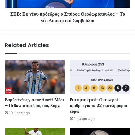
ΣΕΒ: Εκ νέου πρόεδρος ο Σπύρος Θεοδωρόπουλος - Το
νέο Διοικητικό Συμβούλιο
Related Articles
Βαρύ πένθος για τον Λιονέλ Μέσι
Eurojackpot: Οι τυχεροί
– Πέθανε ο πατέρας του, Χόρχε
αριθμοί για τα 32 εκατoμμύρια
ευρώ
19 ώρες ago
1 ημέρα ago