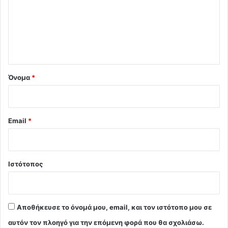
λ
ι
ο
*
Όνομα
*
Email
*
Ιστότοπος
Αποθήκευσε το όνομά μου, email, και τον ιστότοπο μου σε
αυτόν τον πλοηγό για την επόμενη φορά που θα σχολιάσω.