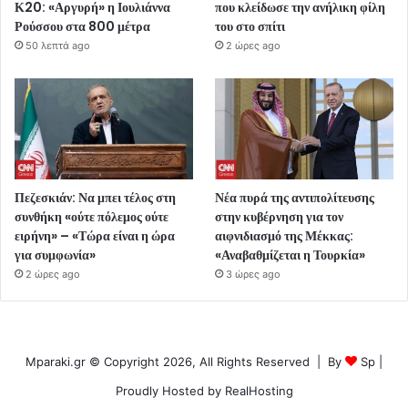
Κ20: «Αργυρή» η Ιουλιάννα
που κλείδωσε την ανήλικη φίλη
Ρούσσου στα 800 μέτρα
του στο σπίτι
50 λεπτά ago
2 ώρες ago
Πεζεσκιάν: Να μπει τέλος στη
Νέα πυρά της αντιπολίτευσης
συνθήκη «ούτε πόλεμος ούτε
στην κυβέρνηση για τον
ειρήνη» – «Τώρα είναι η ώρα
αιφνιδιασμό της Μέκκας:
για συμφωνία»
«Αναβαθμίζεται η Τουρκία»
2 ώρες ago
3 ώρες ago
Mparaki.gr © Copyright 2026, All Rights Reserved | By
Sp
|
Proudly Hosted by
RealHosting