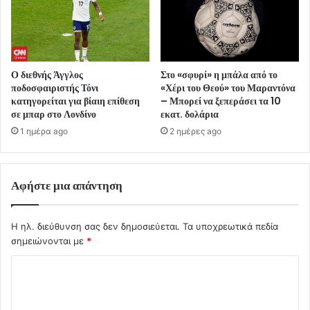
Ο διεθνής Άγγλος
Στο «σφυρί» η μπάλα από το
ποδοσφαιριστής Τόνι
«Χέρι του Θεού» του Μαραντόνα
κατηγορείται για βίαιη επίθεση
– Μπορεί να ξεπεράσει τα 10
σε μπαρ στο Λονδίνο
εκατ. δολάρια
1 ημέρα ago
2 ημέρες ago
Αφήστε μια απάντηση
Η ηλ. διεύθυνση σας δεν δημοσιεύεται.
Τα υποχρεωτικά πεδία
σημειώνονται με
*
Σ
χ
ό