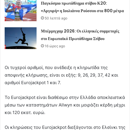
Παγκόσμιο πρωτάθλημα στίβου Κ20:
«Αργυρή» η Ιουλιάννα Ρούσσου στα 800 μέτρα
50 λεπτά ago
Μπέρμιγχαμ 2026: Οι ελληνικές συμμετοχές
στο Ευρωπαϊκό Πρωτάθλημα Στίβου
16 ώρες ago
Οι τυχεροί αριθμοί, που ανέδειξε η κληρωτίδα της
αποψινής κλήρωσης, είναι οι εξής: 9, 26, 29, 37, 42 και
αριθμοί Eurojackpot 1 και 7.
Το Eurojackpot είναι διαθέσιμο στην Ελλάδα αποκλειστικά
μέσω των καταστημάτων Allwyn και μοιράζει κέρδη μέχρι
και 120 εκατ. ευρώ.
Οι κληρώσεις του Eurojackpot διεξάγονται στο Ελσίνκι της