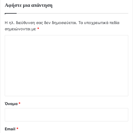
Αφήστε μια απάντηση
Η ηλ. διεύθυνση σας δεν δημοσιεύεται.
Τα υποχρεωτικά πεδία
σημειώνονται με
*
Σ
χ
ό
λ
ι
ο
*
Όνομα
*
Email
*