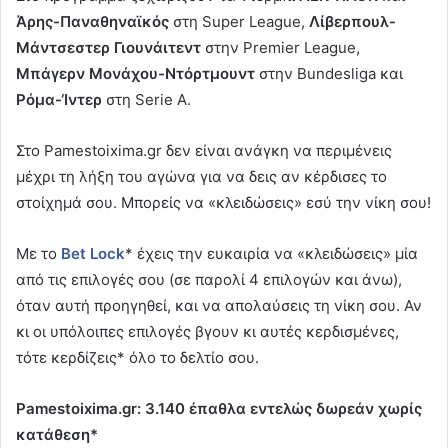
Άρης-Παναθηναϊκός
στη Super League,
Λίβερπουλ-
Μάντσεστερ Γιουνάιτεντ
στην Premier League,
Μπάγερν Μονάχου-Ντόρτμουντ
στην Bundesliga και
Ρόμα-‘Ιντερ
στη Serie A.
Στο Pamestoixima.gr δεν είναι ανάγκη να περιμένεις
μέχρι τη λήξη του αγώνα για να δεις αν κέρδισες το
στοίχημά σου. Μπορείς να «κλειδώσεις» εσύ την νίκη σου!
Με το
Bet Lock
* έχεις την ευκαιρία να «κλειδώσεις» μία
από τις επιλογές σου (σε παρολί 4 επιλογών και άνω),
όταν αυτή προηγηθεί, και να απολαύσεις τη νίκη σου. Αν
κι οι υπόλοιπες επιλογές βγουν κι αυτές κερδισμένες,
τότε κερδίζεις* όλο το δελτίο σου.
Pamestoixima.gr: 3.140 έπαθλα εντελώς δωρεάν χωρίς
κατάθεση*