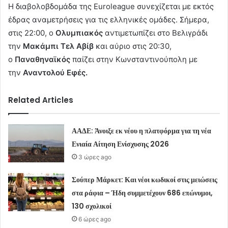
Η διαβολοβδομάδα της Euroleague συνεχίζεται με εκτός
έδρας αναμετρήσεις για τις ελληνικές ομάδες. Σήμερα,
στις 22:00, ο
Ολυμπιακός
αντιμετωπίζει στο Βελιγράδι
την
Μακάμπι Τελ Αβίβ
και αύριο στις 20:30,
ο
Παναθηναϊκός
παίζει στην Κωνσταντινούπολη με
την
Αναντολού Εφές.
Related Articles
ΑΑΔΕ: Άνοιξε εκ νέου η πλατφόρμα για τη νέα
Ενιαία Αίτηση Ενίσχυσης 2026
3 ώρες ago
Σούπερ Μάρκετ: Και νέοι κωδικοί στις μειώσεις
στα ράφια – Ήδη συμμετέχουν 686 επώνυμοι,
130 σχολικοί
6 ώρες ago