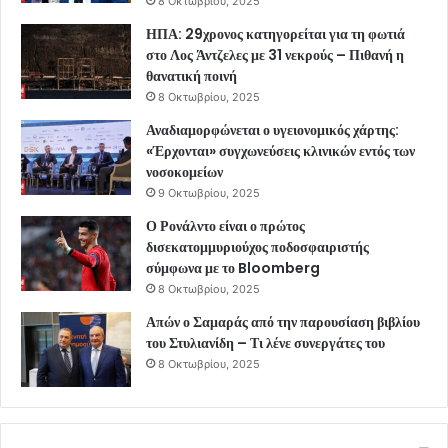
8 Οκτωβρίου, 2025
ΗΠΑ: 29χρονος κατηγορείται για τη φωτιά
στο Λος Άντζελες με 31 νεκρούς – Πιθανή η
θανατική ποινή
8 Οκτωβρίου, 2025
Αναδιαμορφώνεται ο υγειονομικός χάρτης:
«Έρχονται» συγχωνεύσεις κλινικών εντός των
νοσοκομείων
9 Οκτωβρίου, 2025
Ο Ρονάλντο είναι ο πρώτος
δισεκατομμυριούχος ποδοσφαιριστής
σύμφωνα με το Bloomberg
8 Οκτωβρίου, 2025
Απών ο Σαμαράς από την παρουσίαση βιβλίου
του Στυλιανίδη – Τι λένε συνεργάτες του
8 Οκτωβρίου, 2025