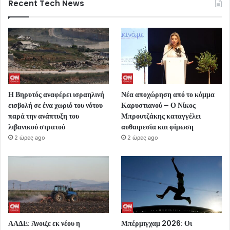
Recent Tech News
Η Βηρυτός αναφέρει ισραηλινή
Νέα αποχώρηση από το κόμμα
εισβολή σε ένα χωριό του νότου
Καρυστιανού – Ο Νίκος
παρά την ανάπτυξη του
Μπρουτζάκης καταγγέλει
λιβανικού στρατού
αυθαιρεσία και φίμωση
2 ώρες ago
2 ώρες ago
ΑΑΔΕ: Άνοιξε εκ νέου η
Μπέρμιγχαμ 2026: Οι