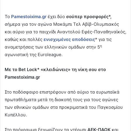
Το
Pamestoixima.gr
έχει δύο
σούπερ προσφορές*,
σήμερα για τον αγώνα Μακάμπι Τελ Αβίβ-Ολυμπιακός
και αύριο για το παιχνίδι Αναντολού Εφές-Παναθηναϊκός,
καθώς και πολλές
ενισχυμένες αποδόσεις
* για τις
η
αναμετρήσεις των ελληνικών ομάδων στην 5
αγωνιστική της Euroleague.
Με το Bet Lock* «κλειδώνεις» τη νίκη σου στο
Pamestoixima.gr
Στο ποδόσφαιρο επιστρέφουν από αύριο τα ευρωπαϊκά
πρωταθλήματα μετά τη διακοπή τους για τους αγώνες
των εθνικών ομάδων στα προκριματικά του Παγκοσμίου
Κυπέλλου.
Στο πρόγραμμα ξεχωρίζουν τα ντέρμπι
ΑΕΚ-ΠΑΟΚ
και