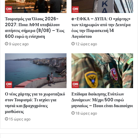
Τουρισμός για Όλους 2026-
e-ΕΦΚΑ – ΔΥΠΑ: Ο «χάρτης»
2027: Ποια ΑΦΜ υποβάλουν
των πληρωμών από την Δευτέρα
αιτήσεις σήμερα (8/08) – Έως
έως την Παρασκευή 14
600 ευρώ η ενίσχυση
Αυγούστου
9 ώρες ago
12 ώρες ago
Ο νέος χάρτης για το χωροταξικό
Επίδομα διοίκησης Ενόπλων
στον Τουρισμό: Τι ισχύει για
Δυνάμεων: Μέχρι 500 ευρώ
νησιά και βραχυχρόνιες
μηνιαίως – Ποιοι είναι δικαιούχοι
μισθώσεις
18 ώρες ago
15 ώρες ago