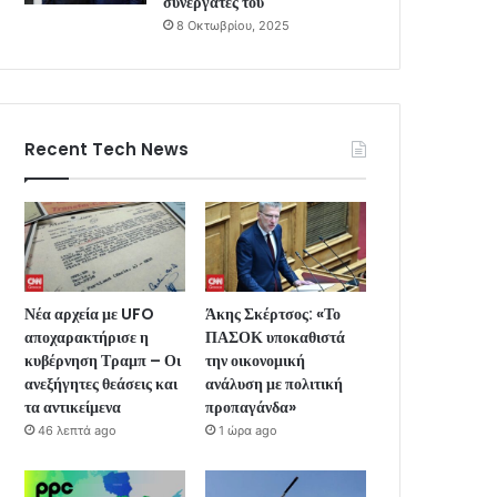
συνεργάτες του
8 Οκτωβρίου, 2025
Recent Tech News
Νέα αρχεία με UFO
Άκης Σκέρτσος: «Το
αποχαρακτήρισε η
ΠΑΣΟΚ υποκαθιστά
κυβέρνηση Τραμπ – Οι
την οικονομική
ανεξήγητες θεάσεις και
ανάλυση με πολιτική
τα αντικείμενα
προπαγάνδα»
46 λεπτά ago
1 ώρα ago