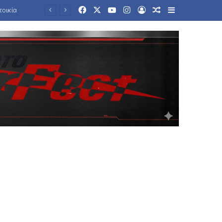
Facebook
X
YouTube
Instagram
Log In
Random Article
Sidebar
Νέα αρχεία με UFO αποχαρακτήρισε η κυβέρνηση Τραμπ – Οι ανεξήγητες θεάσεις και τα αντικείμενα