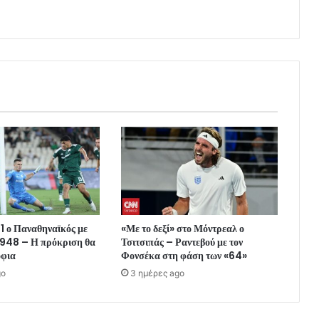
-1 ο Παναθηναϊκός με
«Με το δεξί» στο Μόντρεαλ ο
948 – Η πρόκριση θα
Τσιτσιπάς – Ραντεβού με τον
όφια
Φονσέκα στη φάση των «64»
go
3 ημέρες ago