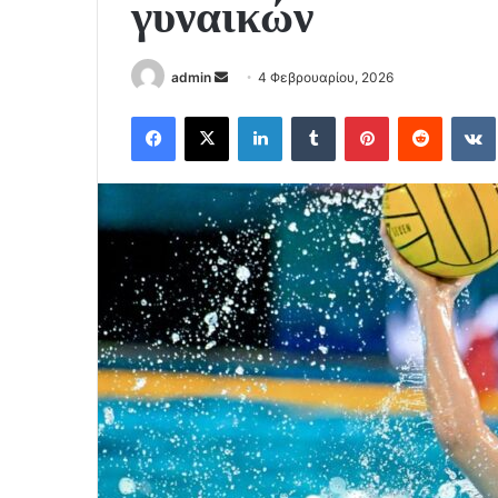
γυναικών
Send
admin
4 Φεβρουαρίου, 2026
an
Facebook
X
LinkedIn
Tumblr
Pinterest
Reddit
email