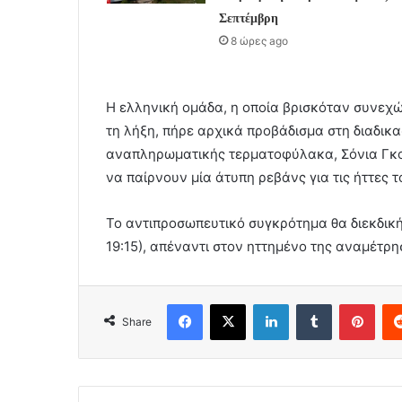
Σεπτέμβρη
8 ώρες ago
Η ελληνική ομάδα, η οποία βρισκόταν συνεχώ
τη λήξη, πήρε αρχικά προβάδισμα στη διαδικα
αναπληρωματικής τερματοφύλακα, Σόνια Γκο
να παίρνουν μία άτυπη ρεβάνς για τις ήττες τ
Το αντιπροσωπευτικό συγκρότημα θα διεκδικήσ
19:15), απέναντι στον ηττημένο της αναμέτρη
Facebook
X
LinkedIn
Tumblr
Pint
Share