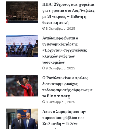
ΗΠΑ: 29χρονος κατηγορείται
για τη φωτιά στο Λος Άντζελες
με 31 νεκρούς – Πιθανή η
θανατική ποινή
8 Οκτωβρίου, 2025
Αναδιαμορφώνεται ο
υγειονομικός χάρτης:
«Έρχονται» συγχωνεύσεις
κλινικών εντός των
νοσοκομείων
9 Οκτωβρίου, 2025
Ο Ρονάλντο είναι ο πρώτος
δισεκατομμυριούχος
ποδοσφαιριστής σύμφωνα με
το Bloomberg
8 Οκτωβρίου, 2025
Απών ο Σαμαράς από την
παρουσίαση βιβλίου του
Στυλιανίδη – Τι λένε