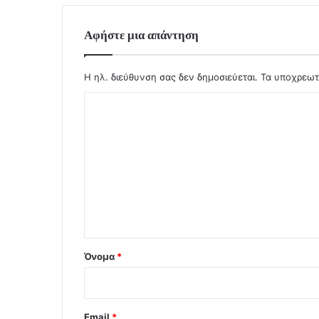
Αφήστε μια απάντηση
Η ηλ. διεύθυνση σας δεν δημοσιεύεται.
Τα υποχρεωτ
Σ
χ
ό
λ
ι
ο
*
Όνομα
*
Email
*