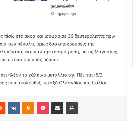
χαμογελούν»
1 ημέρα ago
ς πίσω στο σκορ και ισοφάρισε 39 δευτερόλεπτα πριν
σία των πέναλτι, όμως δύο αποκρούσεις της
λοπέντσα, έκριναν την αναμέτρηση, με τις Μαγυάρες
ους σε δύο τελικούς πέρυσι.
ει πλέον το χάλκινο μετάλλιο την Πέμπτη (5/2,
σης που ακολουθεί, μεταξύ Ολλανδίας και Ιταλίας.
erest
Reddit
VKontakte
Odnoklassniki
Pocket
Share via Email
Print