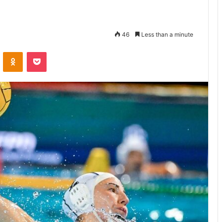
46
Less than a minute
VKontakte
Odnoklassniki
Pocket