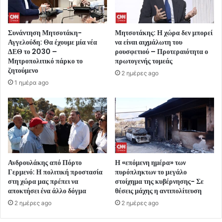
Συνάντηση Μητσοτάκη-
Μητσοτάκης: Η χώρα δεν μπορεί
Αγγελούδη: Θα έχουμε μία νέα
να είναι αιχμάλωτη του
ΔΕΘ το 2030 –
ρουσφετιού – Προτεραιότητα ο
Μητροπολιτικό πάρκο το
πρωτογενής τομεάς
ζητούμενο
2 ημέρες ago
1 ημέρα ago
Ανδρουλάκης από Πόρτο
Η «επόμενη ημέρα» των
Γερμενό: Η πολιτική προστασία
πυρόπληκτων το μεγάλο
στη χώρα μας πρέπει να
στοίχημα της κυβέρνησης- Σε
αποκτήσει ένα άλλο δόγμα
θέσεις μάχης η αντιπολίτευση
2 ημέρες ago
2 ημέρες ago