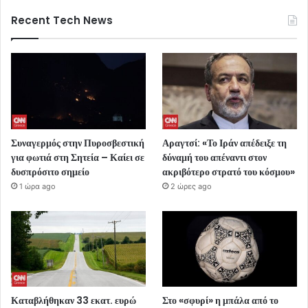
Recent Tech News
Συναγερμός στην Πυροσβεστική
Αραγτσί: «Το Ιράν απέδειξε τη
για φωτιά στη Σητεία – Καίει σε
δύναμή του απέναντι στον
δυσπρόσιτο σημείο
ακριβότερο στρατό του κόσμου»
1 ώρα ago
2 ώρες ago
Καταβλήθηκαν 33 εκατ. ευρώ
Στο «σφυρί» η μπάλα από το