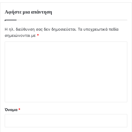
Αφήστε μια απάντηση
Η ηλ. διεύθυνση σας δεν δημοσιεύεται.
Τα υποχρεωτικά πεδία
σημειώνονται με
*
Σ
χ
ό
λ
ι
ο
*
Όνομα
*