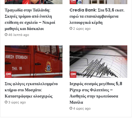
Τραγωδία στην Ταϊλάνδη:
Credia Bank: Στα 53,6 εκατ.
Σκηνές τρόμου από ένοπλη
ευρώ τα επαναλαμβανόμενα
επίθεση σε σχολείο – Νεκροί
λειτουργικά κέρδη
μαθητές και δάσκαλοι
2 ώρες ago
46 λεπτά ago
Στις φλόγες εγκαταλελειμμένο
Ισχυρός σεισμός μεγέθους 5,8
κτήριο στο Μοσχάτο:
Ρίχτερ στις Φιλιππίνες –
Καταστράφηκε ολοσχερώς
Αισθητός στην πρωτεύουσα
Μανίλα
3 ώρες ago
4 ώρες ago