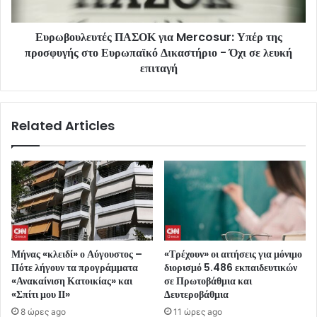
Ευρωβουλευτές ΠΑΣΟΚ για Mercosur: Υπέρ της
προσφυγής στο Ευρωπαϊκό Δικαστήριο - Όχι σε λευκή
επιταγή
Related Articles
Μήνας «κλειδί» ο Αύγουστος –
«Τρέχουν» οι αιτήσεις για μόνιμο
Πότε λήγουν τα προγράμματα
διορισμό 5.486 εκπαιδευτικών
«Ανακαίνιση Κατοικίας» και
σε Πρωτοβάθμια και
«Σπίτι μου ΙΙ»
Δευτεροβάθμια
8 ώρες ago
11 ώρες ago