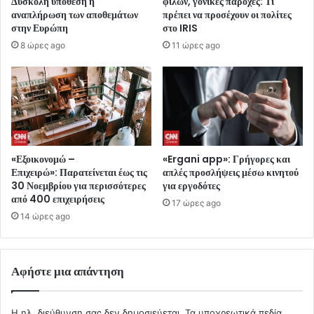
Δύσκολη υπόθεση η
φίλων, γονικές παροχές: Τι
αναπλήρωση των αποθεμάτων
πρέπει να προσέχουν οι πολίτες
στην Ευρώπη
στο IRIS
8 ώρες ago
11 ώρες ago
«Εξοικονομώ –
«Ergani app»: Γρήγορες και
Επιχειρώ»: Παρατείνεται έως τις
απλές προσλήψεις μέσω κινητού
30 Νοεμβρίου για περισσότερες
για εργοδότες
από 400 επιχειρήσεις
17 ώρες ago
14 ώρες ago
Αφήστε μια απάντηση
Η ηλ. διεύθυνση σας δεν δημοσιεύεται.
Τα υποχρεωτικά πεδία