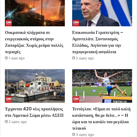
Ουκρανικά πλήγματα σε
Επικοινωνία Γεραπετρίτη –
ενεργειακούς στόχους στην
Αμπντελάτι: Συντονισμός
Ζαπορίζια: Χωρίς ρεύμα πολλές
Ελλάδας, Αιγύπτου για την
περιοχές
περιφερειακή ασφάλεια
1 ώρα ago
2 ώρες ago
Έρχονται 420 νέες προσλήψεις
Τεντόγλου: «Είμαι σε πολύ καλή
στο Λιμενικό Σώμα μέσω ΑΣΕΠ
κατάσταση, θα με δείτε…» – Η
ώρα και το κανάλι του μεγάλου
2 ώρες ago
τελικού
3 ώρες ago