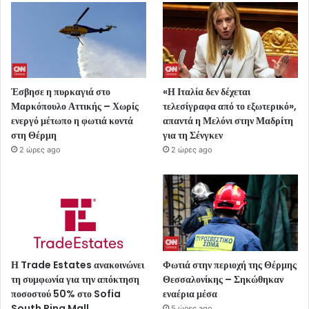
Έσβησε η πυρκαγιά στο
«Η Ιταλία δεν δέχεται
Μαρκόπουλο Αττικής – Χωρίς
τελεσίγραφα από το εξωτερικό»,
ενεργό μέτωπο η φωτιά κοντά
απαντά η Μελόνι στην Μαδρίτη
στη Θέρμη
για τη Σένγκεν
2 ώρες ago
2 ώρες ago
Η Trade Estates ανακοινώνει
Φωτιά στην περιοχή της Θέρμης
τη συμφωνία για την απόκτηση
Θεσσαλονίκης – Σηκώθηκαν
ποσοστού 50% στο Sofia
εναέρια μέσα
South Ring Mall
5 ώρες ago