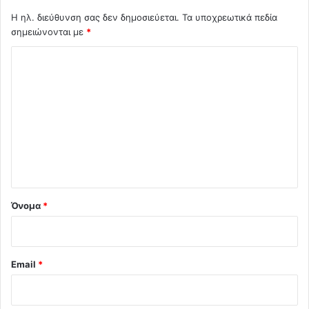
Η ηλ. διεύθυνση σας δεν δημοσιεύεται.
Τα υποχρεωτικά πεδία
σημειώνονται με
*
Σ
χ
ό
λ
ι
ο
*
Όνομα
*
Email
*