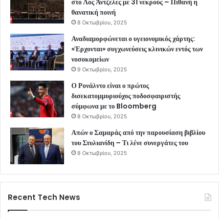
στο Λος Άντζελες με 31 νεκρούς – Πιθανή η
θανατική ποινή
8 Οκτωβρίου, 2025
Αναδιαμορφώνεται ο υγειονομικός χάρτης:
«Έρχονται» συγχωνεύσεις κλινικών εντός των
νοσοκομείων
9 Οκτωβρίου, 2025
Ο Ρονάλντο είναι ο πρώτος
δισεκατομμυριούχος ποδοσφαιριστής
σύμφωνα με το Bloomberg
8 Οκτωβρίου, 2025
Απών ο Σαμαράς από την παρουσίαση βιβλίου
του Στυλιανίδη – Τι λένε συνεργάτες του
8 Οκτωβρίου, 2025
Recent Tech News