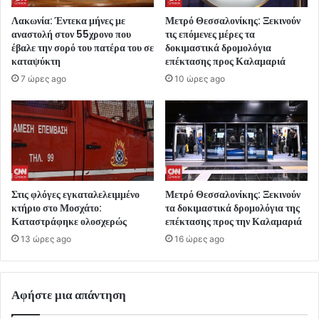
Λακωνία: Έντεκα μήνες με
Μετρό Θεσσαλονίκης: Ξεκινούν
αναστολή στον 55χρονο που
τις επόμενες μέρες τα
έβαλε την σορό του πατέρα του σε
δοκιμαστικά δρομολόγια
καταψύκτη
επέκτασης προς Καλαμαριά
7 ώρες ago
10 ώρες ago
Στις φλόγες εγκαταλελειμμένο
Μετρό Θεσσαλονίκης: Ξεκινούν
κτήριο στο Μοσχάτο:
τα δοκιμαστικά δρομολόγια της
Καταστράφηκε ολοσχερώς
επέκτασης προς την Καλαμαριά
13 ώρες ago
16 ώρες ago
Αφήστε μια απάντηση