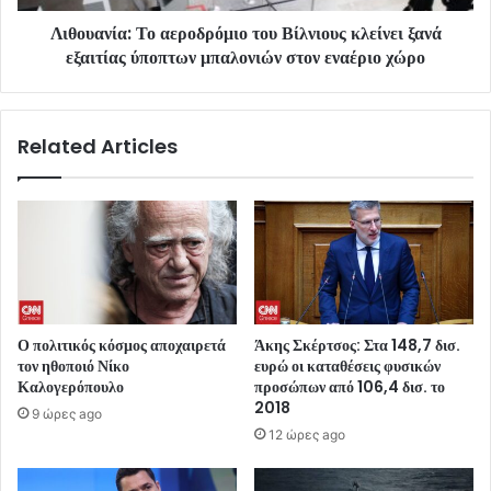
Λιθουανία: Το αεροδρόμιο του Βίλνιους κλείνει ξανά
εξαιτίας ύποπτων μπαλονιών στον εναέριο χώρο
Related Articles
Ο πολιτικός κόσμος αποχαιρετά
Άκης Σκέρτσος: Στα 148,7 δισ.
τον ηθοποιό Νίκο
ευρώ οι καταθέσεις φυσικών
Καλογερόπουλο
προσώπων από 106,4 δισ. το
2018
9 ώρες ago
12 ώρες ago