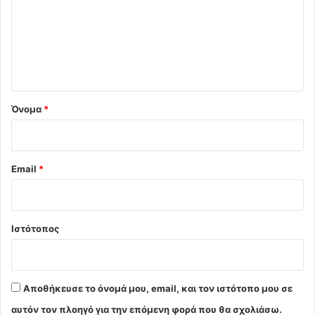
λ
ι
ο
*
Όνομα
*
Email
*
Ιστότοπος
Αποθήκευσε το όνομά μου, email, και τον ιστότοπο μου σε
αυτόν τον πλοηγό για την επόμενη φορά που θα σχολιάσω.