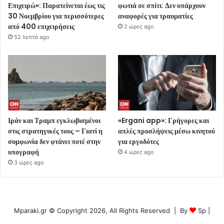
Επιχειρώ»: Παρατείνεται έως τις
φωτιά σε σπίτι: Δεν υπάρχουν
30 Νοεμβρίου για περισσότερες
αναφορές για τραυματίες
από 400 επιχειρήσεις
2 ώρες ago
52 λεπτά ago
Ιράν και Τραμπ εγκλωβισμένοι
«Ergani app»: Γρήγορες και
στις στρατηγικές τους – Γιατί η
απλές προσλήψεις μέσω κινητού
συμφωνία δεν φτάνει ποτέ στην
για εργοδότες
υπογραφή
4 ώρες ago
3 ώρες ago
Mparaki.gr © Copyright 2026, All Rights Reserved | By
Sp
|