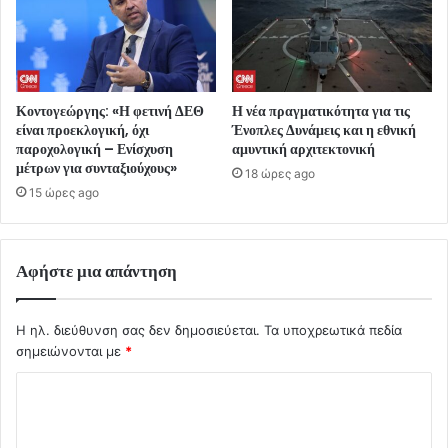
Κοντογεώργης: «Η φετινή ΔΕΘ
Η νέα πραγματικότητα για τις
είναι προεκλογική, όχι
Ένοπλες Δυνάμεις και η εθνική
παροχολογική – Ενίσχυση
αμυντική αρχιτεκτονική
μέτρων για συνταξιούχους»
18 ώρες ago
15 ώρες ago
Αφήστε μια απάντηση
Η ηλ. διεύθυνση σας δεν δημοσιεύεται.
Τα υποχρεωτικά πεδία
σημειώνονται με
*
Σ
χ
ό