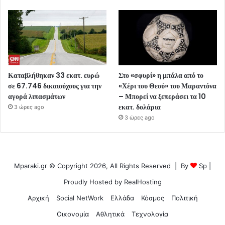
Καταβλήθηκαν 33 εκατ. ευρώ
Στο «σφυρί» η μπάλα από το
σε 67.746 δικαιούχους για την
«Χέρι του Θεού» του Μαραντόνα
αγορά λιπασμάτων
– Μπορεί να ξεπεράσει τα 10
εκατ. δολάρια
3 ώρες ago
3 ώρες ago
Mparaki.gr © Copyright 2026, All Rights Reserved | By
Sp
|
Proudly Hosted by
RealHosting
Αρχική
Social NetWork
Ελλάδα
Κόσμος
Πολιτική
Οικονομία
Αθλητικά
Τεχνολογία