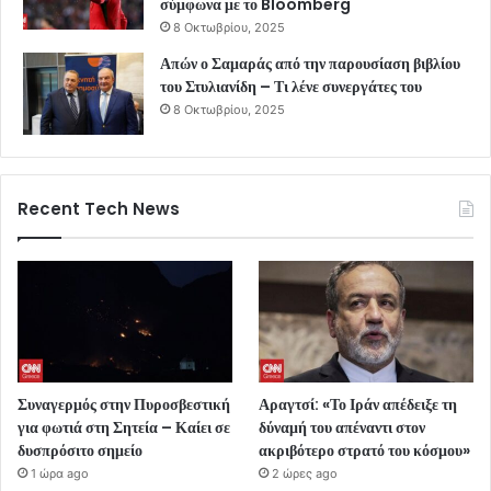
σύμφωνα με το Bloomberg
8 Οκτωβρίου, 2025
Απών ο Σαμαράς από την παρουσίαση βιβλίου
του Στυλιανίδη – Τι λένε συνεργάτες του
8 Οκτωβρίου, 2025
Recent Tech News
Συναγερμός στην Πυροσβεστική
Αραγτσί: «Το Ιράν απέδειξε τη
για φωτιά στη Σητεία – Καίει σε
δύναμή του απέναντι στον
δυσπρόσιτο σημείο
ακριβότερο στρατό του κόσμου»
1 ώρα ago
2 ώρες ago