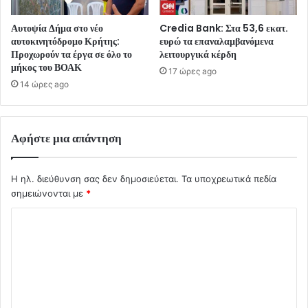
Αυτοψία Δήμα στο νέο
Credia Bank: Στα 53,6 εκατ.
αυτοκινητόδρομο Κρήτης:
ευρώ τα επαναλαμβανόμενα
Προχωρούν τα έργα σε όλο το
λειτουργικά κέρδη
μήκος του ΒΟΑΚ
17 ώρες ago
14 ώρες ago
Αφήστε μια απάντηση
Η ηλ. διεύθυνση σας δεν δημοσιεύεται.
Τα υποχρεωτικά πεδία
σημειώνονται με
*
Σ
χ
ό
λ
ι