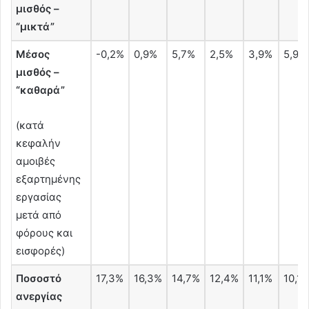
μισθός –
“μικτά”
Μέσος
-0,2%
0,9%
5,7%
2,5%
3,9%
5,9%
μισθός –
“καθαρά”
(κατά
κεφαλήν
αμοιβές
εξαρτημένης
εργασίας
μετά από
φόρους και
εισφορές)
Ποσοστό
17,3%
16,3%
14,7%
12,4%
11,1%
10,1
ανεργίας