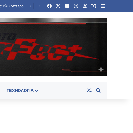
Facebook
X
YouTube
Instagram
Log In
Random Article
Sidebar
Ταϊλάνδη: Στους εννέα αυξήθηκε ο αριθμός των νεκρών από την αιματηρή επίθεση σε σχολείο
Random Article
Search for
ΤΕΧΝΟΛΟΓΊΑ