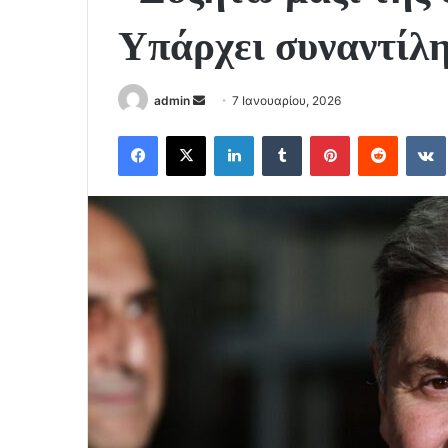
Υπάρχει συναντίλ
Send
admin
7 Ιανουαρίου, 2026
an
Facebook
X
LinkedIn
Tumblr
Pinterest
Reddit
email