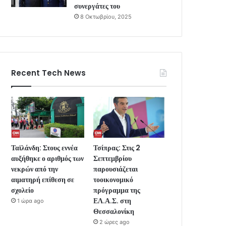
συνεργάτες του
8 Οκτωβρίου, 2025
Recent Tech News
Ταϊλάνδη: Στους εννέα
Τσίπρας: Στις 2
αυξήθηκε ο αριθμός των
Σεπτεμβρίου
νεκρών από την
παρουσιάζεται
αιματηρή επίθεση σε
τοοικονομικό
σχολείο
πρόγραμμα της
ΕΛ.Α.Σ. στη
1 ώρα ago
Θεσσαλονίκη
2 ώρες ago