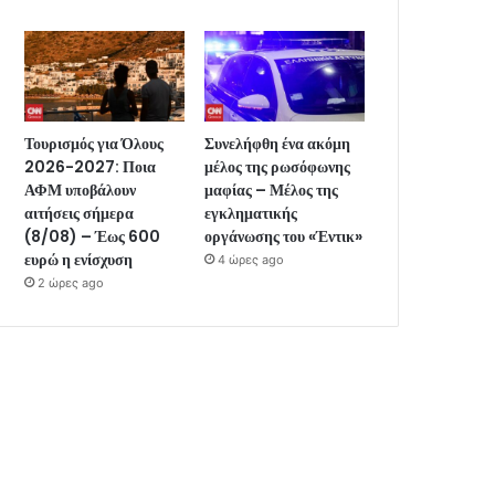
Τουρισμός για Όλους
Συνελήφθη ένα ακόμη
2026-2027: Ποια
μέλος της ρωσόφωνης
ΑΦΜ υποβάλουν
μαφίας – Μέλος της
αιτήσεις σήμερα
εγκληματικής
(8/08) – Έως 600
οργάνωσης του «Έντικ»
ευρώ η ενίσχυση
4 ώρες ago
2 ώρες ago