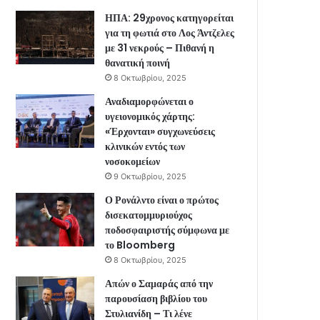
ΗΠΑ: 29χρονος κατηγορείται
για τη φωτιά στο Λος Άντζελες
με 31 νεκρούς – Πιθανή η
θανατική ποινή
8 Οκτωβρίου, 2025
Αναδιαμορφώνεται ο
υγειονομικός χάρτης:
«Έρχονται» συγχωνεύσεις
κλινικών εντός των
νοσοκομείων
9 Οκτωβρίου, 2025
Ο Ρονάλντο είναι ο πρώτος
δισεκατομμυριούχος
ποδοσφαιριστής σύμφωνα με
το Bloomberg
8 Οκτωβρίου, 2025
Απών ο Σαμαράς από την
παρουσίαση βιβλίου του
Στυλιανίδη – Τι λένε