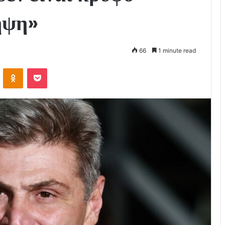
ηψη»
66
1 minute read
VKontakte
Odnoklassniki
Pocket