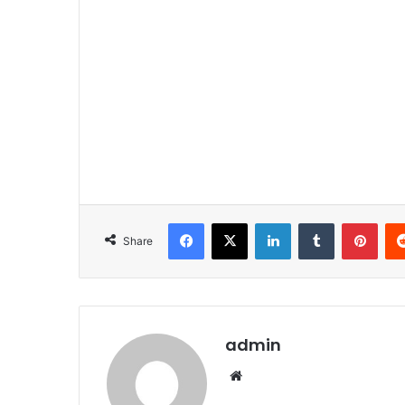
Facebook
X
LinkedIn
Tumblr
Pint
Share
admin
Website