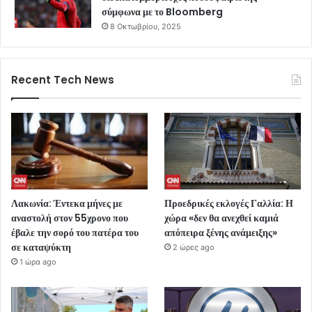
σύμφωνα με το Bloomberg
8 Οκτωβρίου, 2025
Recent Tech News
Λακωνία: Έντεκα μήνες με
Προεδρικές εκλογές Γαλλία: Η
αναστολή στον 55χρονο που
χώρα «δεν θα ανεχθεί καμιά
έβαλε την σορό του πατέρα του
απόπειρα ξένης ανάμειξης»
σε καταψύκτη
2 ώρες ago
1 ώρα ago