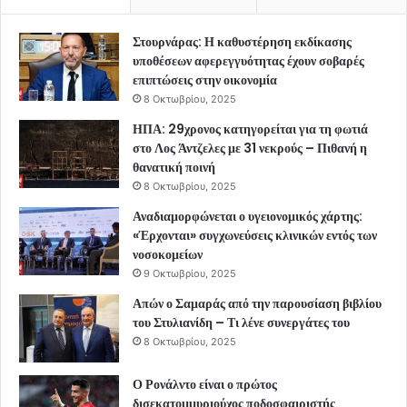
Στουρνάρας: Η καθυστέρηση εκδίκασης
υποθέσεων αφερεγγυότητας έχουν σοβαρές
επιπτώσεις στην οικονομία
8 Οκτωβρίου, 2025
ΗΠΑ: 29χρονος κατηγορείται για τη φωτιά
στο Λος Άντζελες με 31 νεκρούς – Πιθανή η
θανατική ποινή
8 Οκτωβρίου, 2025
Αναδιαμορφώνεται ο υγειονομικός χάρτης:
«Έρχονται» συγχωνεύσεις κλινικών εντός των
νοσοκομείων
9 Οκτωβρίου, 2025
Απών ο Σαμαράς από την παρουσίαση βιβλίου
του Στυλιανίδη – Τι λένε συνεργάτες του
8 Οκτωβρίου, 2025
Ο Ρονάλντο είναι ο πρώτος
δισεκατομμυριούχος ποδοσφαιριστής