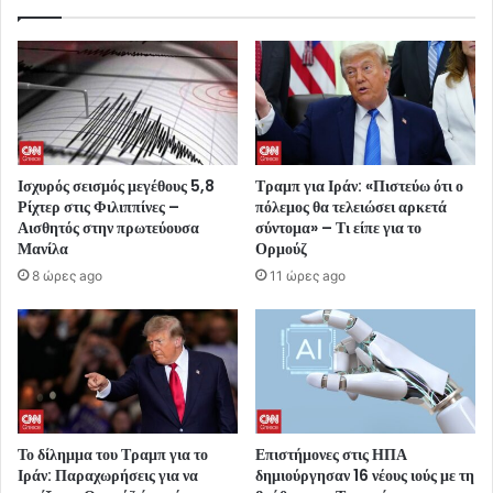
Ισχυρός σεισμός μεγέθους 5,8
Τραμπ για Ιράν: «Πιστεύω ότι ο
Ρίχτερ στις Φιλιππίνες –
πόλεμος θα τελειώσει αρκετά
Αισθητός στην πρωτεύουσα
σύντομα» – Τι είπε για το
Μανίλα
Ορμούζ
8 ώρες ago
11 ώρες ago
Το δίλημμα του Τραμπ για το
Επιστήμονες στις ΗΠΑ
Ιράν: Παραχωρήσεις για να
δημιούργησαν 16 νέους ιούς με τη