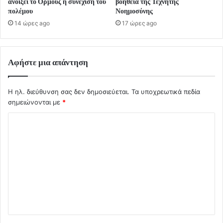
ανοίξει το Ορμούζ ή συνέχιση του
βοήθεια της Τεχνητής
πολέμου
Νοημοσύνης
14 ώρες ago
17 ώρες ago
Αφήστε μια απάντηση
Η ηλ. διεύθυνση σας δεν δημοσιεύεται.
Τα υποχρεωτικά πεδία
σημειώνονται με
*
Σ
χ
ό
λ
ι
ο
*