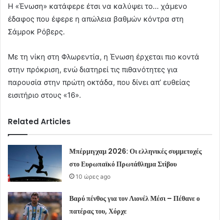
Η «Ένωση» κατάφερε έτσι να καλύψει το… χάμενο
έδαφος που έφερε η απώλεια βαθμών κόντρα στη
Σάμροκ Ρόβερς.
Με τη νίκη στη Φλωρεντία, η Ένωση έρχεται πιο κοντά
στην πρόκριση, ενώ διατηρεί τις πιθανότητες για
παρουσία στην πρώτη οκτάδα, που δίνει απ’ ευθείας
εισιτήριο στους «16».
Related Articles
Μπέρμιγχαμ 2026: Οι ελληνικές συμμετοχές
στο Ευρωπαϊκό Πρωτάθλημα Στίβου
10 ώρες ago
Βαρύ πένθος για τον Λιονέλ Μέσι – Πέθανε ο
πατέρας του, Χόρχε