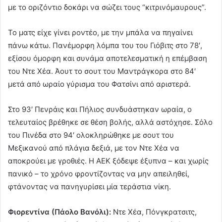
με το οριζόντιο δοκάρι να σώζει τους “κιτρινόμαυρους”.
Το ματς είχε γίνει ροντέο, με την μπάλα να πηγαίνει
πάνω κάτω. Πανέμορφη λόμπα του του Γιόβιτς στο 78′,
εξίσου όμορφη και συνάμα αποτελεσματική η επέμβαση
του Ντε Χέα. Άουτ το σουτ του Μαντράγκορα στο 84′
μετά από ωραίο γύρισμα του Φατσίνι από αριστερά.
Στο 93′ Πενράις και Πήλιος συνδυάστηκαν ωραία, ο
τελευταίος βρέθηκε σε θέση βολής, αλλά αστόχησε. Σόλο
του Πινέδα στο 94′ ολοκληρώθηκε με σουτ του
Μεξικανού από πλάγια δεξιά, με τον Ντε Χέα να
αποκρούει με γροθιές. Η ΑΕΚ ξόδεψε έξυπνα – και χωρίς
πανικό – το χρόνο φροντίζοντας να μην απειληθεί,
φτάνοντας να πανηγυρίσει μία τεράστια νίκη.
Φιορεντίνα (Πάολο Βανόλι):
Ντε Χέα, Πόνγκρατσιτς,