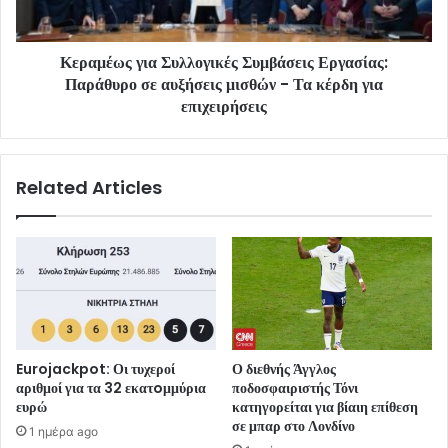
Κεραμέως για Συλλογικές Συμβάσεις Εργασίας:
Παράθυρο σε αυξήσεις μισθών - Τα κέρδη για
επιχειρήσεις
Related Articles
Eurojackpot: Οι τυχεροί
Ο διεθνής Άγγλος
αριθμοί για τα 32 εκατoμμύρια
ποδοσφαιριστής Τόνι
ευρώ
κατηγορείται για βίαιη επίθεση
σε μπαρ στο Λονδίνο
1 ημέρα ago