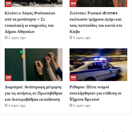
Κλείνει ο Λόφος Φινόπουλου
Ζελένσκι: Ρωσικά drones
από τα μεσάνυχτα – Σε
σκότωσαν τρίχρονο αγόρι και
επιφυλακή οι υπηρεσίες του
τους παππούδες του κοντά στο
Δήμου Αθηναίων
Κίεβο
2 ώρες ago
3 ώρες ago
Διορισμοί: Αντίστροφη μέτρηση
Ρέθυμνο: Πέντε νεαροί
για τις αιτήσεις σε Πρωτοβάθμια
συνελήφθησαν για επίθεση σε
και Δευτεροβάθμια εκπαίδευση
51χρονο Βρετανό
4 ώρες ago
5 ώρες ago