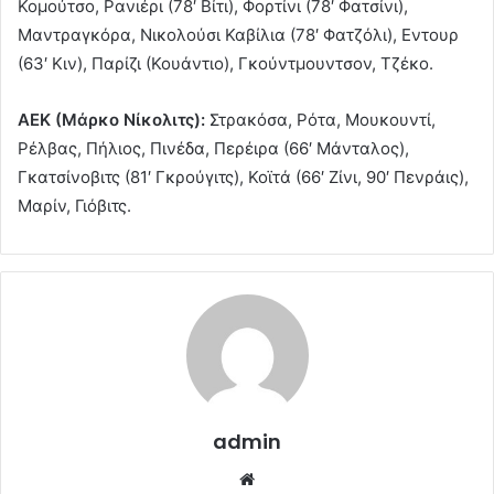
Κομούτσο, Ρανιέρι (78′ Βίτι), Φορτίνι (78′ Φατσίνι),
Μαντραγκόρα, Νικολούσι Καβίλια (78′ Φατζόλι), Εντουρ
(63′ Κιν), Παρίζι (Κουάντιο), Γκούντμουντσον, Τζέκο.
AEK (Μάρκο Νίκολιτς):
Στρακόσα, Ρότα, Μουκουντί,
Ρέλβας, Πήλιος, Πινέδα, Περέιρα (66′ Μάνταλος),
Γκατσίνοβιτς (81′ Γκρούγιτς), Κοϊτά (66′ Ζίνι, 90′ Πενράις),
Μαρίν, Γιόβιτς.
admin
Website