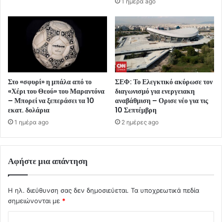
1 ημέρα ago
Στο «σφυρί» η μπάλα από το
ΣΕΦ: Το Ελεγκτικό ακύρωσε τον
«Χέρι του Θεού» του Μαραντόνα
διαγωνισμό για ενεργειακη
– Μπορεί να ξεπεράσει τα 10
αναβάθμιση – Ορισε νέο για τις
εκατ. δολάρια
10 Σεπτέμβρη
1 ημέρα ago
2 ημέρες ago
Αφήστε μια απάντηση
Η ηλ. διεύθυνση σας δεν δημοσιεύεται.
Τα υποχρεωτικά πεδία
σημειώνονται με
*
Σ