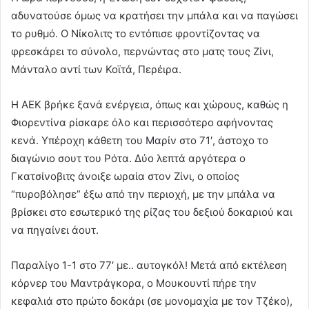
αδυνατούσε όμως να κρατήσει την μπάλα και να παγώσει
το ρυθμό. Ο Νίκολιτς το εντόπισε φροντίζοντας να
φρεσκάρει το σύνολο, περνώντας στο ματς τους Ζίνι,
Μάνταλο αντί των Κοϊτά, Περέιρα.
Η ΑΕΚ βρήκε ξανά ενέργεια, όπως και χώρους, καθώς η
Φιορεντίνα ρίσκαρε όλο και περισσότερο αφήνοντας
κενά. Υπέροχη κάθετη του Μαρίν στο 71′, άστοχο το
διαγώνιο σουτ του Ρότα. Δύο λεπτά αργότερα ο
Γκατσίνοβιτς άνοιξε ωραία στον Ζίνι, ο οποίος
“πυροβόλησε” έξω από την περιοχή, με την μπάλα να
βρίσκει στο εσωτερικό της ρίζας του δεξιού δοκαριού και
να πηγαίνει άουτ.
Παραλίγο 1-1 στο 77′ με.. αυτογκόλ! Μετά από εκτέλεση
κόρνερ του Μαντράγκορα, ο Μουκουντί πήρε την
κεφαλιά στο πρώτο δοκάρι (σε μονομαχία με τον Τζέκο),