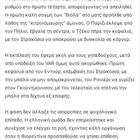
ρυθμού στο πρώτο τέταρτο, αποφεύγοντας να απειληθεί.
Η πρώτη καλή στιγμή των “Βιόλα” στο ματς προήλθε από
λάθος της “κιτρινόμαυρης” άμυνας. Ο Παρίζι έκλεψε από
τον Πήλιο, έβγαλε τη σέντρα, ο Τζέκο πήρε την κεφαλιά,
με τον Στρακόσια να αποκρούει με δυσκολία σε κόρνερ.
Η εκτέλεσή του έφερε γκολ για τους γηπεδούχους, μετά
από υπόδειξη του VAR όμως αυτό ακυρώθηκε. Πρώτη
κεφαλιά από τον Εντούρ, επέμβαση του Στρακόσια, με
την μπάλα να μην απομακρύνεται, τον Ρανιέρι να γυρίζει
στον Γκούντμουνσον, με τον τελευταίο να στέλνει την
μπάλα στα δίχτυα εξ επαφής.
Η φάση δεν άλλαξε τις ισορροπίες σε ψυχολογικό
επίπεδο. Η ελληνική ομάδα δεν επηρεάστηκε και
συνέχισε να ελέγχει τη ροή, έχοντας καλή οργάνωση
όταν η Φιορεντίνα προσπαθούσε να χτίσει επίθεση.