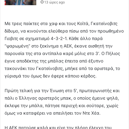
13 ώρες ago
Με τρεις παίκτες στα χαφ και τους Κοϊτά, Γκατσίνοβιτς
δίδυμο, να κινούνται ελεύθερα πίσω από τον προωθημένο
Γιοβιτς σε σχηματισμό 4-3-2-1. Κάθε άλλο παρά
“ψαρωμένη” στο ξεκίνημα η ΑΕΚ, έκανε αισθητή την
παρουσία της στα αντίπαλα καρέ μόλις στο 3′. Ο Πήλιος
έγινε αποδέκτης της μπάλας έπειτα από έξυπνο
τακουνάκι του Γκατσίνοβιτς, μπήκε από τα αριστερά, το
γύρισμά του όμως δεν έφερε κάποιο κέρδος.
Πρώτη τελική για την Ένωση στο 5′, πρωταγωνιστής και
πάλι ο Έλληνας αριστερός μπακ, ο οποίος έμεινε ψηλά,
έκλεψε την μπάλα, πάτησε περιοχή και σούταρε, χωρίς
όμως να καταφέρει να απειλήσει τον Ντε Χέα.
Η ΑΕΚ πατούσε καλά και είχε τον πλήρη έλεγχο του