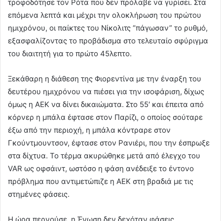
τροφοδότησε τον Ρότα που δεν πρόλαβε να γυρίσει. Στα
επόμενα λεπτά και μέχρι την ολοκλήρωση του πρώτου
ημιχρόνου, οι παίκτες του Νίκολιτς “πάγωσαν” το ρυθμό,
εξασφαλίζοντας το προβάδισμα στο τελευταίο σφύριγμα
του διαιτητή για το πρώτο 45λεπτο.
Ξεκάθαρη η διάθεση της Φιορεντίνα με την έναρξη του
δευτέρου ημιχρόνου να πιέσει για την ισοφάριση, δίχως
όμως η ΑΕΚ να δίνει δικαιώματα. Στο 55′ και έπειτα από
κόρνερ η μπάλα έφτασε στον Παρίζι, ο οποίος σούταρε
έξω από την περιοχή, η μπάλα κόντραρε στον
Γκούντμουντσον, έφτασε στον Ρανιέρι, που την έσπρωξε
στα δίχτυα. Το τέρμα ακυρώθηκε μετά από έλεγχο του
VAR ως οφσάιντ, ωστόσο η φάση ανέδειξε το έντονο
πρόβλημα που αντιμετώπιζε η ΑΕΚ στη βραδιά με τις
στημένες φάσεις.
Η ώρα περνούσε, η Ένωση δεν δεχόταν φάσεις,