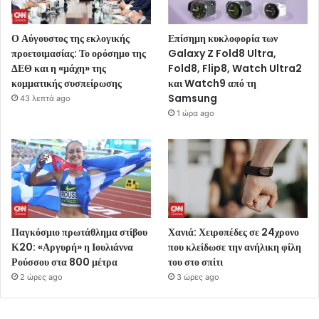
Ο Αύγουστος της εκλογικής
Επίσημη κυκλοφορία των
προετοιμασίας: Το ορόσημο της
Galaxy Z Fold8 Ultra,
ΔΕΘ και η «μάχη» της
Fold8, Flip8, Watch Ultra2
κομματικής συσπείρωσης
και Watch9 από τη
Samsung
43 λεπτά ago
1 ώρα ago
Παγκόσμιο πρωτάθλημα στίβου
Χανιά: Χειροπέδες σε 24χρονο
Κ20: «Αργυρή» η Ιουλιάννα
που κλείδωσε την ανήλικη φίλη
Ρούσσου στα 800 μέτρα
του στο σπίτι
2 ώρες ago
3 ώρες ago