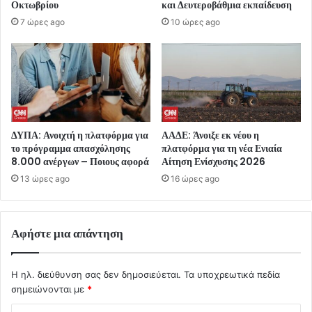
Οκτωβρίου
και Δευτεροβάθμια εκπαίδευση
7 ώρες ago
10 ώρες ago
ΔΥΠΑ: Ανοιχτή η πλατφόρμα για
ΑΑΔΕ: Άνοιξε εκ νέου η
το πρόγραμμα απασχόλησης
πλατφόρμα για τη νέα Ενιαία
8.000 ανέργων – Ποιους αφορά
Αίτηση Ενίσχυσης 2026
13 ώρες ago
16 ώρες ago
Αφήστε μια απάντηση
Η ηλ. διεύθυνση σας δεν δημοσιεύεται.
Τα υποχρεωτικά πεδία
σημειώνονται με
*