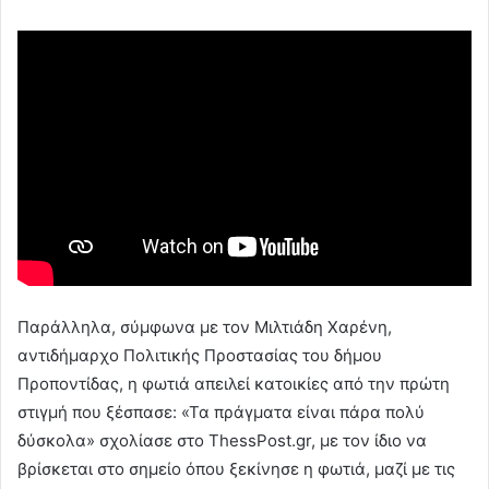
Παράλληλα, σύμφωνα με τον Μιλτιάδη Χαρένη,
αντιδήμαρχο Πολιτικής Προστασίας του δήμου
Προποντίδας, η φωτιά απειλεί κατοικίες από την πρώτη
στιγμή που ξέσπασε: «Τα πράγματα είναι πάρα πολύ
δύσκολα» σχολίασε στο ThessPost.gr, με τον ίδιο να
βρίσκεται στο σημείο όπου ξεκίνησε η φωτιά, μαζί με τις