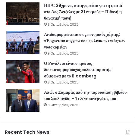
ΗΠΑ: 29χρονος κατηγορείται για τη φωτιά
στο Λος Άντζελες με 31 νεκρούς – Πιθανή η
θανατική ποινή
8 Οκτωβρίου, 2025
Αναδιαμορφώνεται ο υγειονομικός χάρτης:
«Έρχονται» συγχωνεύσεις κλινικών εντός των
νοσοκομείων
9 Οκτωβρίου, 2025
Ο Ρονάλντο είναι ο πρώτος
δισεκατομμυριούχος ποδοσφαιριστής
σύμφωνα με το Bloomberg
8 Οκτωβρίου, 2025
Απών ο Σαμαράς από την παρουσίαση βιβλίου
του Στυλιανίδη – Τι λένε συνεργάτες του
8 Οκτωβρίου, 2025
Recent Tech News