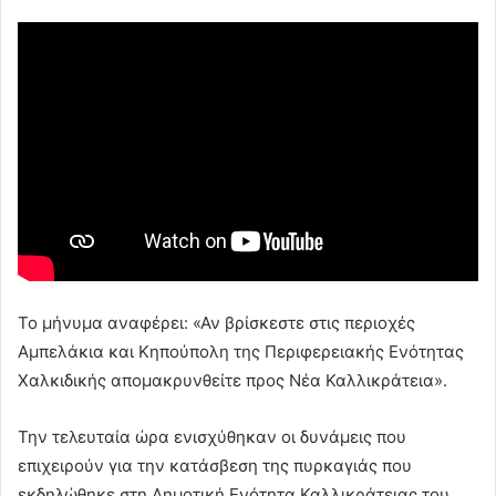
Το μήνυμα αναφέρει: «Αν βρίσκεστε στις περιοχές
Αμπελάκια και Κηπούπολη της Περιφερειακής Ενότητας
Χαλκιδικής απομακρυνθείτε προς Νέα Καλλικράτεια».
Την τελευταία ώρα ενισχύθηκαν οι δυνάμεις που
επιχειρούν για την κατάσβεση της πυρκαγιάς που
εκδηλώθηκε στη Δημοτική Ενότητα Καλλικράτειας του