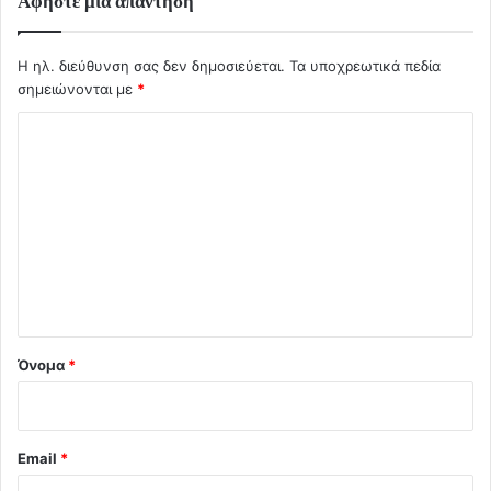
Αφήστε μια απάντηση
Η ηλ. διεύθυνση σας δεν δημοσιεύεται.
Τα υποχρεωτικά πεδία
σημειώνονται με
*
Σ
χ
ό
λ
ι
ο
*
Όνομα
*
Email
*