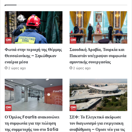
Φωτιά στην περιοχή της Θέρμης
Σαουδική Αραβία, Τουρκία και
Θεσσαλονίκης – Σηκώθηκαν
Πακιστάν υπέγραψαν συμφωνία
εναέρια μέσα
αμυντικής συνεργασίας
2 ώρες ago
2 ώρες ago
Ο Όμιλος Fourlis ανακοινώνει
ΣΕΦ: Το Ελεγκτικό ακύρωσε
τη συμφωνία για την πώληση
τον διαγωνισμό για ενεργειακη
της συμμετοχής του στο Sofia
αναβάθμιση – Ορισε νέο για τις